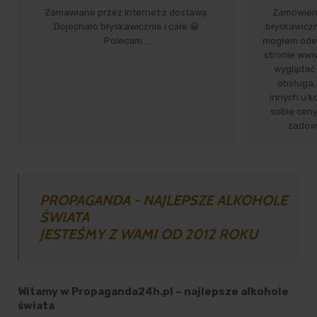
Zamawiane przez internet z dostawą.
Zamówieni
Dojechało błyskawicznie i całe 😀
błyskawiczn
Polecam…
mogłem odeb
stronie www 
wyglądać 
obsługa.
innych u k
sobie ceny
zadowo
PROPAGANDA - NAJLEPSZE ALKOHOLE
ŚWIATA
JESTEŚMY Z WAMI OD 2012 ROKU
Witamy w Propaganda24h.pl – najlepsze alkohole
świata