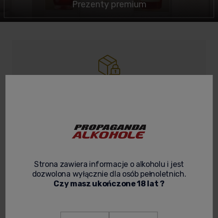
Prezenty premium
Bezpieczeństwo towaru
Aby towar dotarł w całości, nasze
paczki są dobrze zabezpieczone
Wysyłka
Strona zawiera informacje o alkoholu i jest
99% paczek wysyłamy w 24h.
dozwolona wyłącznie dla osób pełnoletnich.
Pozostałe jeszcze szybciej!
Czy masz ukończone 18 lat ?