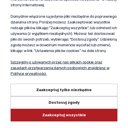
al. Komisji Edukacji Narodowej 51/U5
strony internetowej.
02-797 Warszawa
Pomoc
Domyślnie włączone są jedynie pliki niezbędne do poprawnego
działania strony. Poniżej możesz zaakceptować wszystkie
Dostawa
rodzaje plików, klikając “Zaakceptuj wszystkie”, lub odmówić ich
Moje konto
używania (z wyjątkiem niezbędnych). Możesz też dostosować
pliki do swoich potrzeb, wybierając “Dostosuj zgody”. Udzieloną
O firmie
zgodę możesz w dowolnym momencie wycofać lub zmienić,
klikając w link “Ustawienia plików cookies” na dole strony.
Szczegóły o używanych przez nas plikach cookie oraz
zasadach przetwarzania danych osobowych znajdziesz w
Polityce prywatności.
Zaakceptuj tylko niezbędne
Dostosuj zgody
Copyright © 2024 propagandaalkohole.pl
Zaakceptuj wszystkie
Shoper.pl
Made with:
by
mamezi.pl