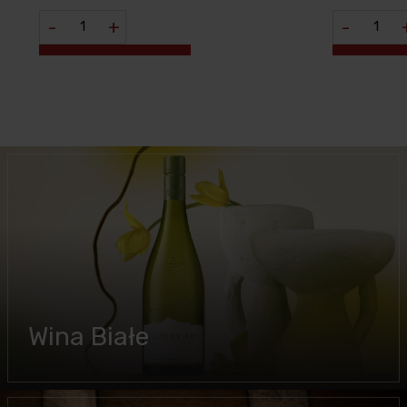
-
+
-
Wina Białe