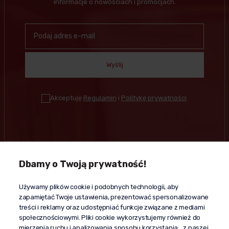
informacje o nowościach i promocjach.
Wyślij
Akceptuję
Regulamin
i
Politykę prywatności
.
Dbamy o Twoją prywatność!
Kontakt
Używamy plików cookie i podobnych technologii, aby
+48 603 610 870
zapamiętać Twoje ustawienia, prezentować spersonalizowane
kontakt@propaganda24h.pl
treści i reklamy oraz udostępniać funkcje związane z mediami
społecznościowymi. Pliki cookie wykorzystujemy również do
“Propaganda"
mierzenia ruchu i analizowania sposobu korzystania z naszej