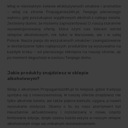
Witaj w niezwykłym świecie ekskluzywnych smaków i aromatów
– witaj na stronie Propaganda24h.pl, Twojego pierwszego
wyboru, gdy poszukujesz wyjątkowych alkoholi z całego świata.
Jesteśmy dumni, że możemy zaprezentować Ci naszą starannie
wyselekcjonowaną ofertę, która czyni nas liderem wśród
sklepów alkoholowych, nie tylko w Warszawie, ale i w całej
Polsce. Nasza pasja do wyszukanych smaków i zaangażowanie
w dostarczanie tylko najlepszych produktów są wyczuwalne na
każdym kroku – od pierwszego kliknięcia na naszej stronie, aż
po moment degustacji w zaciszu Twojego domu.
Jakie produkty znajdziesz w sklepie
alkoholowym?
Sklep z alkoholem Propaganda24h.pl to miejsce, gdzie tradycja
spotyka się z nowoczesnością. W naszej ofercie znajdziesz nie
tylko alkohole świata, ale także piękne kieliszki, cygara, a nawet
wyszukane słodycze. Dbamy o to, by nasz asortyment był
nieustannie aktualizowany i rozszerzany o nowe, często
limitowane edycje, dzięki czemu każda wizyta w naszym sklepie
alkoholowym staje się unikalnym doświadczeniem.