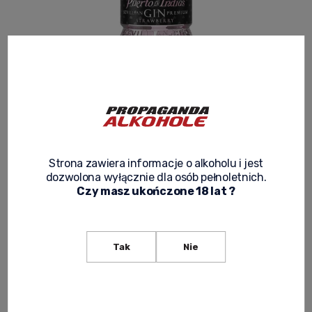
PUERTO DE INDIAS STRAWBERRY GIN 0,7L
3.8
Product code:
GIN 037
Strona zawiera informacje o alkoholu i jest
dozwolona wyłącznie dla osób pełnoletnich.
149,00 zł
Czy masz ukończone 18 lat ?
Net price:
121,14 zł
expected delivery
Tak
Nie
notify of product availability