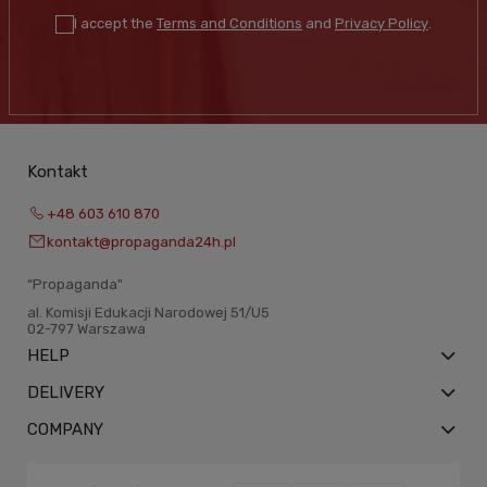
I accept the
Terms and Conditions
and
Privacy Policy
.
Kontakt
+48 603 610 870
kontakt@propaganda24h.pl
“Propaganda"
al. Komisji Edukacji Narodowej 51/U5
02-797 Warszawa
HELP
DELIVERY
COMPANY