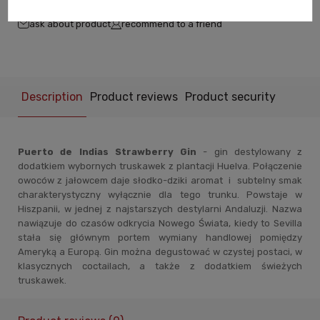
ask about product
recommend to a friend
Description
Product reviews
Product security
Puerto de Indias Strawberry Gin
- gin destylowany z
dodatkiem wybornych truskawek z plantacji Huelva. Połączenie
owoców z jałowcem daje słodko-dziki aromat i subtelny smak
charakterystyczny wyłącznie dla tego trunku. Powstaje w
Hiszpanii, w jednej z najstarszych destylarni Andaluzji. Nazwa
nawiązuje do czasów odkrycia Nowego Świata, kiedy to Sevilla
stała się głównym portem wymiany handlowej pomiędzy
Ameryką a Europą. Gin można degustować w czystej postaci, w
klasycznych coctailach, a także z dodatkiem świeżych
truskawek.