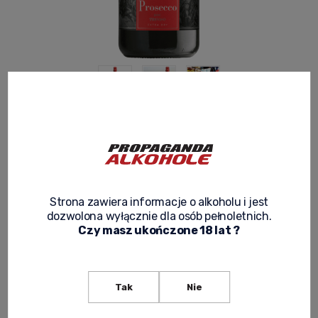
PROSECCO CORNARO D.O.C. TREVISO
EXTRA DRY 0,75L
4.4
Product code:
WINO I0108
Strona zawiera informacje o alkoholu i jest
49,90 zł
dozwolona wyłącznie dla osób pełnoletnich.
Net price:
40,57 zł
Czy masz ukończone 18 lat ?
expected delivery
Tak
Nie