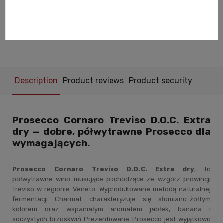
notify of product availability
ask about product
recommend to a friend
Description
Product reviews
Product security
Prosecco Cornaro Treviso D.O.C. Extra
dry — dobre, półwytrawne Prosecco dla
wymagających.
Prosecco Cornaro Treviso D.O.C. Extra dry
, to
półwytrawne wino musujące pochodzące ze wzgórz prowincji
Treviso w regionie Veneto. Wyprodukowane metodą naturalnej
fermentacji Charmat charakteryzuje się słomiano-żółtym
kolorem oraz wspaniałym aromatem jabłek, banana i
soczystych brzoskwiń Prezentowane Prosecco jest wyjątkowo