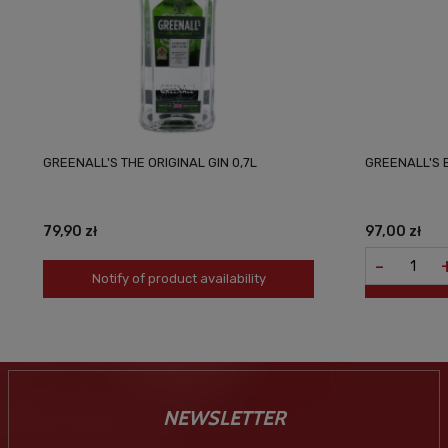
GREENALL'S THE ORIGINAL GIN 0,7L
GREENALL'S 
79,90 zł
97,00 zł
-
Notify of product availability
NEWSLETTER