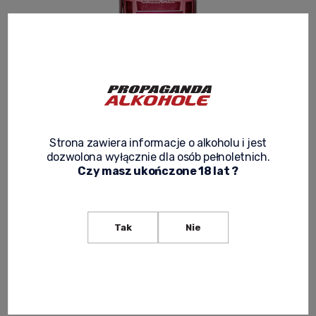
GREENALL'S WILD BERRY GIN 0,7L
4.0
Product code:
GIN 063
Strona zawiera informacje o alkoholu i jest
dozwolona wyłącznie dla osób pełnoletnich.
Czy masz ukończone 18 lat ?
97,00 zł
Net price:
78,86 zł
Tak
Nie
expected delivery
notify of product availability