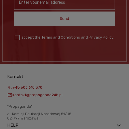
Send
I accept the
Terms and Conditions
and
Privacy Policy
.
Kontakt
+48 603 610 870
kontakt@propaganda24h.pl
“Propaganda"
al. Komisji Edukacji Narodowej 51/U5
02-797 Warszawa
HELP