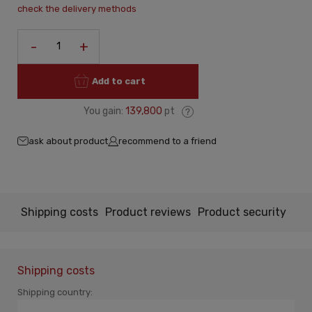
The price does not include any possible payment costs
check the delivery methods
-
+
Add to cart
You gain:
139,800
pt
ask about product
recommend to a friend
Shipping costs
Product reviews
Product security
Shipping costs
Shipping country: