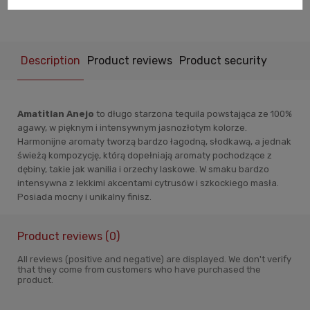
Description
Product reviews
Product security
Amatitlan Anejo
to długo starzona tequila powstająca ze 100%
agawy, w pięknym i intensywnym jasnozłotym kolorze.
Harmonijne aromaty tworzą bardzo łagodną, słodkawą, a jednak
świeżą kompozycję, którą dopełniają aromaty pochodzące z
dębiny, takie jak wanilia i orzechy laskowe. W smaku bardzo
intensywna z lekkimi akcentami cytrusów i szkockiego masła.
Posiada mocny i unikalny finisz.
Product reviews (0)
All reviews (positive and negative) are displayed. We don't verify
that they come from customers who have purchased the
product.