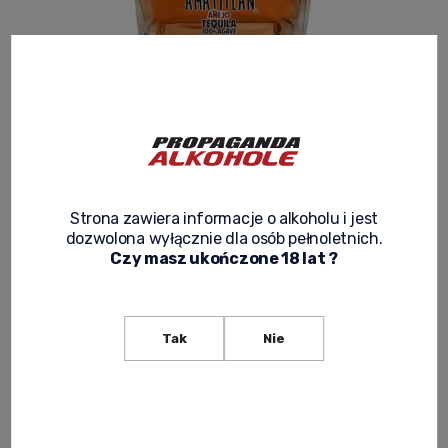
AMATITLAN AZTECA ANEJO TEQUILA 0,7L
4.2
Product code:
TEQUILA 026
199,00 zł
Strona zawiera informacje o alkoholu i jest
dozwolona wyłącznie dla osób pełnoletnich.
Net price:
161,79 zł
Czy masz ukończone 18 lat ?
expected delivery
Tak
Nie
notify of product availability
ask about product
recommend to a friend