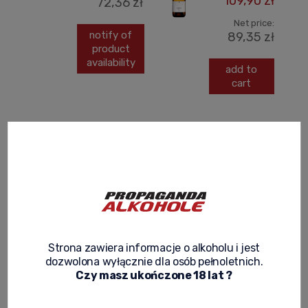
109,90 zł
72,36 zł
Net price:
notify of
89,35 zł
product
availability
add to
cart
MASCOTA
MASCOTA
UNANIME
UNANIME
GRAN VINO
MALBEC DRY
TINTO
ARGENTINE
ARGENTINE
WINE 0,75 L
DRY WINE
0,75L
109,90 zł
Strona zawiera informacje o alkoholu i jest
dozwolona wyłącznie dla osób pełnoletnich.
Net price:
109,90 zł
89,35 zł
Czy masz ukończone 18 lat ?
Net price:
add to