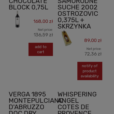
CHOCOLATE
SAMORODNE
BLOCK 0,75L
SUCHE 2002
OSTROZOVIC
0,375L +
168,00 zł
SKRZYNKA
Net price:
136,59 zł
89,00 zł
add to
Net price:
cart
72,36 zł
notify of
product
availability
VERGA 1895
WHISPERING
MONTEPULCIANO
ANGEL
D'ABRUZZO
COTES DE
DOC DRY
PROVENCE