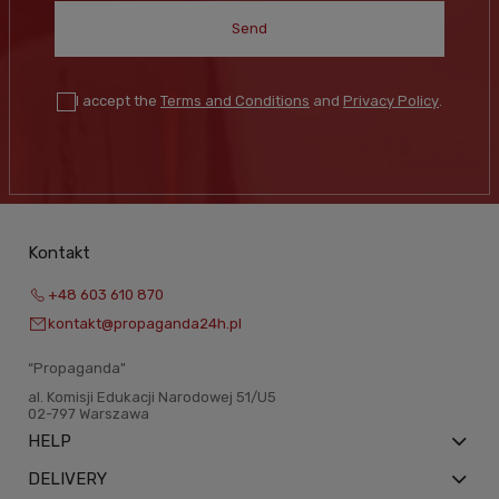
Send
I accept the
Terms and Conditions
and
Privacy Policy
.
Kontakt
+48 603 610 870
kontakt@propaganda24h.pl
“Propaganda"
al. Komisji Edukacji Narodowej 51/U5
02-797 Warszawa
HELP
DELIVERY