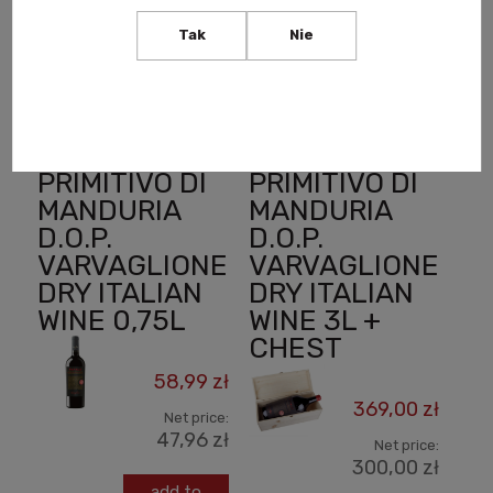
89,35 zł
cart
Tak
Nie
add to
cart
PAPALE
PAPALE
PRIMITIVO DI
PRIMITIVO DI
MANDURIA
MANDURIA
D.O.P.
D.O.P.
VARVAGLIONE
VARVAGLIONE
DRY ITALIAN
DRY ITALIAN
WINE 0,75L
WINE 3L +
CHEST
58,99 zł
369,00 zł
Net price:
47,96 zł
Net price:
300,00 zł
add to