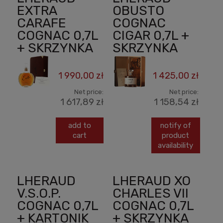
EXTRA
OBUSTO
CARAFE
COGNAC
COGNAC 0,7L
CIGAR 0,7L +
+ SKRZYNKA
SKRZYNKA
1 990,00 zł
1 425,00 zł
Net price:
Net price:
1 617,89 zł
1 158,54 zł
add to
notify of
cart
product
availability
LHERAUD
LHERAUD XO
V.S.O.P.
CHARLES VII
COGNAC 0,7L
COGNAC 0,7L
+ KARTONIK
+ SKRZYNKA