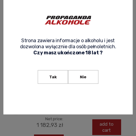
Filter/sort
Strona zawiera informacje o alkoholu i jest
dozwolona wyłącznie dla osób pełnoletnich.
LHERAUD XO
LHERAUD
Czy masz ukończone 18 lat ?
EUGENIE
COGNAC VS
30YO
0,7L +
COGNAC 0,7L
KARTONIK
Tak
Nie
+
OPAKOWANIE
229,00 zł
Net price:
1 455,00 zł
186,18 zł
Net price:
add to
1 182,93 zł
cart