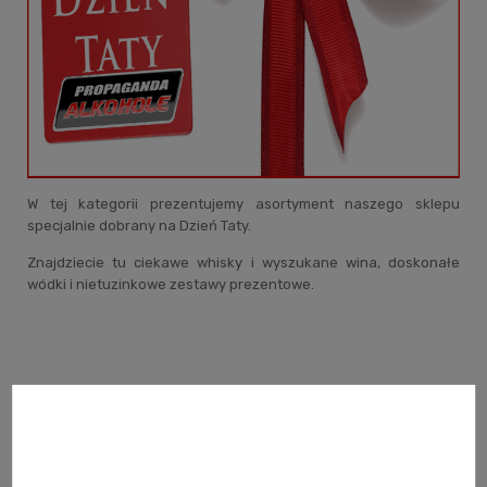
W tej kategorii prezentujemy asortyment naszego sklepu
specjalnie dobrany na Dzień Taty.
Znajdziecie tu ciekawe whisky i wyszukane wina, doskonałe
wódki i nietuzinkowe zestawy prezentowe.
Filter/sort