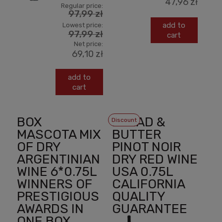
47,96 zł
Regular price:
97,99 zł
add to
Lowest price:
97,99 zł
cart
Net price:
69,10 zł
add to
cart
BOX
BREAD &
Discount
MASCOTA MIX
BUTTER
OF DRY
PINOT NOIR
ARGENTINIAN
DRY RED WINE
WINE 6*0.75L
USA 0.75L
WINNERS OF
CALIFORNIA
PRESTIGIOUS
QUALITY
AWARDS IN
GUARANTEE
ONE BOX