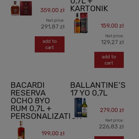
0,7L +
KARTONIK
359,00 zł
Net price:
159,00 zł
291,87 zł
Net price:
add to
129,27 zł
cart
add to
cart
BACARDI
BALLANTINE’S
RESERVA
17 YO 0,7L
OCHO 8YO
RUM 0,7L +
279,00 zł
PERSONALIZATION
Net price:
226,83 zł
199,00 zł