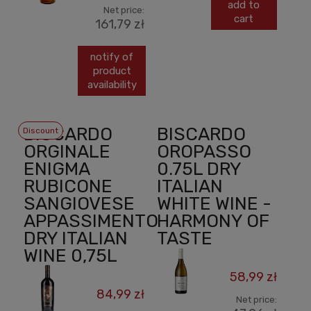
add to
Net price:
cart
161,79 zł
notify of
product
availability
BISCARDO
BISCARDO
Discount
ORGINALE
OROPASSO
ENIGMA
0.75L DRY
RUBICONE
ITALIAN
SANGIOVESE
WHITE WINE -
APPASSIMENTO
HARMONY OF
DRY ITALIAN
TASTE
WINE 0,75L
58,99 zł
84,99 zł
Net price: