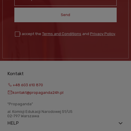
Send
I accept the
Terms and Conditions
and
Privacy Policy
.
Kontakt
+48 603 610 870
kontakt@propaganda24h.pl
“Propaganda"
al. Komisji Edukacji Narodowej 51/U5
02-797 Warszawa
HELP