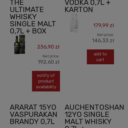
THE
VODKA 0,7L +
ULTIMATE
KARTON
WHISKY
SINGLE MALT
179,99 zł
0,7L + BOX
Net price:
146,33 zł
236,90 zł
add to
Net price:
cart
192,60 zł
notify of
product
availability
ARARAT 15YO
AUCHENTOSHAN
VASPURAKAN
12YO SINGLE
BRANDY 0,7L
MALT WHISKY