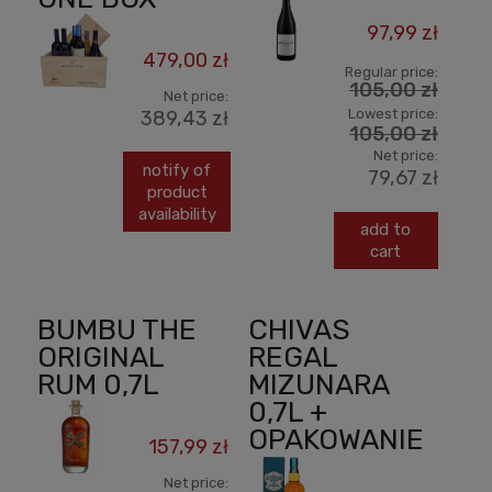
97,99 zł
479,00 zł
Regular price:
105,00 zł
Net price:
Lowest price:
389,43 zł
105,00 zł
Net price:
notify of
79,67 zł
product
availability
add to
cart
BUMBU THE
CHIVAS
ORIGINAL
REGAL
RUM 0,7L
MIZUNARA
0,7L +
OPAKOWANIE
157,99 zł
Net price: