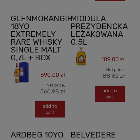
GLENMORANGIE
MIODULA
18YO
PREZYDENCKA
EXTREMELY
LEŻAKOWANA
RARE WHISKY
0,5L
SINGLE MALT
0,7L + BOX
109,00 zł
Net price:
690,00 zł
88,62 zł
Net price:
add to
560,98 zł
cart
add to
cart
ARDBEG 10YO
BELVEDERE