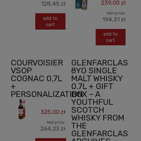
239,00 zł
128,45 zł
Net price:
add to
194,31 zł
cart
add to
cart
COURVOISIER
GLENFARCLAS
VSOP
8YO SINGLE
COGNAC 0,7L
MALT WHISKY
+
0.7L + GIFT
PERSONALIZATION
BOX – A
YOUTHFUL
SCOTCH
325,00 zł
WHISKY FROM
Net price:
THE
264,23 zł
GLENFARCLAS