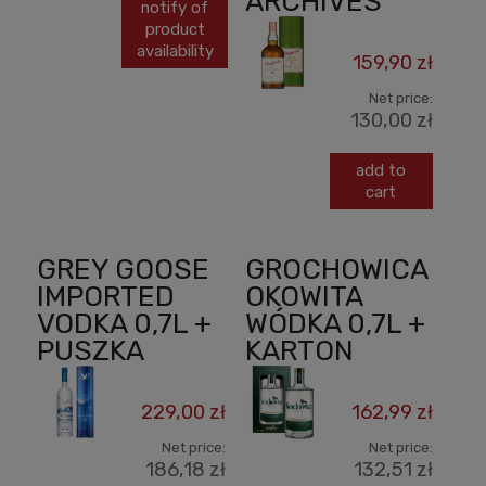
ARCHIVES
notify of
product
availability
159,90 zł
Net price:
130,00 zł
add to
cart
GREY GOOSE
GROCHOWICA
IMPORTED
OKOWITA
VODKA 0,7L +
WÓDKA 0,7L +
PUSZKA
KARTON
229,00 zł
162,99 zł
Net price:
Net price:
186,18 zł
132,51 zł