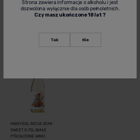
Strona zawiera informacje o alkoholu i jest
CARLOS SERRES CRIANZA
CARLOS SERRES
dozwolona wyłącznie dla osób pełnoletnich.
DOC RIOJA WINO
TEMPRANILLO OLD VINES
Czy masz ukończone 18 lat ?
HISZPAŃSKIE WYTRAWNE
DOC RIOJA 0,75L
0,75L
48,90 zł
38,90 zł
Powiadom o
Powiadom o
Tak
Nie
dostępności
dostępności
MARYSOL RIOJA SEMI-
SWEET 0,75L BIAŁE
PÓŁSŁODKIE WINO