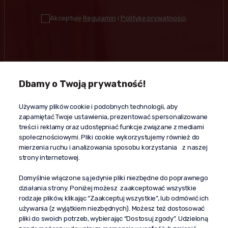
Akceptuję
Regulamin
i
Politykę prywatności
.
Dbamy o Twoją prywatność!
Kontakt
Używamy plików cookie i podobnych technologii, aby
+48 603 610 870
zapamiętać Twoje ustawienia, prezentować spersonalizowane
kontakt@propaganda24h.pl
treści i reklamy oraz udostępniać funkcje związane z mediami
społecznościowymi. Pliki cookie wykorzystujemy również do
“Propaganda"
mierzenia ruchu i analizowania sposobu korzystania z naszej
al. Komisji Edukacji Narodowej 51/U5
strony internetowej.
02-797 Warszawa
Pomoc
Domyślnie włączone są jedynie pliki niezbędne do poprawnego
działania strony. Poniżej możesz zaakceptować wszystkie
Dostawa
rodzaje plików, klikając “Zaakceptuj wszystkie”, lub odmówić ich
Moje konto
używania (z wyjątkiem niezbędnych). Możesz też dostosować
pliki do swoich potrzeb, wybierając “Dostosuj zgody”. Udzieloną
O firmie