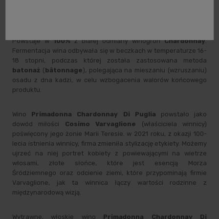
Primadonna Chardonnay Di Puglia
to białe, wytrawne wino
produkowane we włoskim regionie
Apulia
w mieście
Manduria
.
Powstaje w
100%
z białej odmiany winogron
Chardonnay
.
Fermentacja wina odbywała się w beczkach w temperaturze 16-
18 stopni, podczas której została zastosowana metoda
batonaż
(
bâtonnage
), polegająca na mieszaniu (wzruszaniu)
osadu z dna kadzi, w celu wzbogacenia walorów końcowego
produktu.
Wino
Primadonna Chardonnay Di Puglia
powstało jako
dowód miłości
Cosimo Varvaglione
(właściciela winnicy)
poświęcony jego żonie Marii Teresie. w 2021 roku, z okazji 100-
lecia istnienia winnicy, firma zmieniła stylizację etykiety. Możemy
ujrzeć na niej portret kobiety z powiewającymi na wietrze
włosami, złote słońce, które jest esencją Morza
Śródziemnego oraz odcienie ziemi, które przypominają firmie
Varvaglione, jak ta winnica łączy wartości rodzinne z
międzynarodową wizją.
Wytrawne,
włoskie wino
Primadonna Chardonnay Di