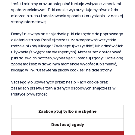
treści i reklamy oraz udostępniać funkcje związane z mediami
społecznościowymi. Pliki cookie wykorzystujemy również do
“Propaganda"
mierzenia ruchu i analizowania sposobu korzystania z naszej
al. Komisji Edukacji Narodowej 51/U5
strony internetowej.
02-797 Warszawa
Pomoc
Domyślnie włączone są jedynie pliki niezbędne do poprawnego
działania strony. Poniżej możesz zaakceptować wszystkie
Dostawa
rodzaje plików, klikając “Zaakceptuj wszystkie”, lub odmówić ich
Moje konto
używania (z wyjątkiem niezbędnych). Możesz też dostosować
pliki do swoich potrzeb, wybierając “Dostosuj zgody”. Udzieloną
O firmie
zgodę możesz w dowolnym momencie wycofać lub zmienić,
klikając w link “Ustawienia plików cookies” na dole strony.
Szczegóły o używanych przez nas plikach cookie oraz
zasadach przetwarzania danych osobowych znajdziesz w
Polityce prywatności.
Zaakceptuj tylko niezbędne
Dostosuj zgody
Copyright © 2024 propagandaalkohole.pl