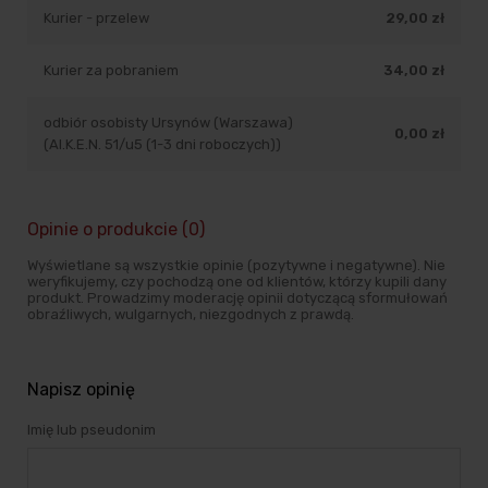
Kurier - przelew
29,00 zł
Kurier za pobraniem
34,00 zł
odbiór osobisty Ursynów (Warszawa)
0,00 zł
(Al.K.E.N. 51/u5 (1-3 dni roboczych))
Opinie o produkcie (0)
Wyświetlane są wszystkie opinie (pozytywne i negatywne). Nie
weryfikujemy, czy pochodzą one od klientów, którzy kupili dany
produkt. Prowadzimy moderację opinii dotyczącą sformułowań
obraźliwych, wulgarnych, niezgodnych z prawdą.
Napisz opinię
Imię lub pseudonim