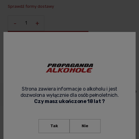
Cena nie zawiera ewentualnych kosztów płatności
Sprawdź formy dostawy
-
+
Do koszyka
Zyskujesz:
138
pkt
zapytaj o produkt
poleć znajomemu
Strona zawiera informacje o alkoholu i jest
Dane
Koszty
Opinie o
Zabezpieczenie
Opis
dozwolona wyłącznie dla osób pełnoletnich.
produktu
dostawy
produkcie
produktów
Czy masz ukończone 18 lat ?
Wino włoskie Primadonna Chardonnay Di
Tak
Nie
Puglia – eleganckie chardonnay z
przepiękną etykietą.