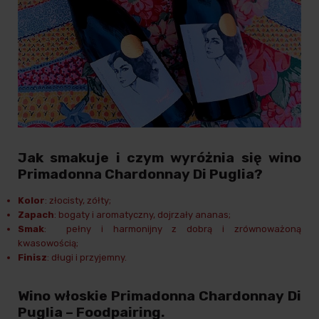
Jak smakuje i czym wyróżnia się wino
Primadonna Chardonnay Di Puglia?
Kolor
: złocisty, zółty;
Zapach
: bogaty i aromatyczny, dojrzały ananas;
Smak
: pełny i harmonijny z dobrą i zrównoważoną
kwasowością;
Finisz
: długi i przyjemny.
Wino włoskie Primadonna Chardonnay Di
Puglia – Foodpairing.