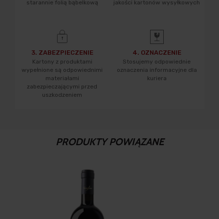
starannie folią bąbelkową
jakości kartonów wysyłkowych
3. ZABEZPIECZENIE
4. OZNACZENIE
Kartony z produktami
Stosujemy odpowiednie
wypełnione są odpowiednimi
oznaczenia informacyjne dla
materiałami
kuriera
zabezpieczającymi przed
uszkodzeniem
PRODUKTY POWIĄZANE