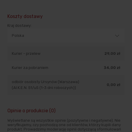
Koszty dostawy
Kraj dostawy:
Kurier - przelew
29,00 zł
Kurier za pobraniem
34,00 zł
odbiór osobisty Ursynów (Warszawa)
0,00 zł
(Al.K.E.N. 51/u5 (1-3 dni roboczych))
Opinie o produkcie (0)
Wyświetlane są wszystkie opinie (pozytywne i negatywne). Nie
weryfikujemy, czy pochodzą one od klientów, którzy kupili dany
produkt. Prowadzimy moderację opinii dotyczącą sformułowań