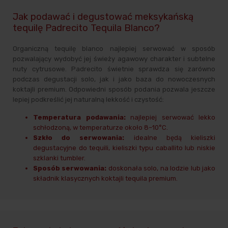
Jak podawać i degustować meksykańską
tequilę Padrecito Tequila Blanco?
Organiczną tequilę blanco najlepiej serwować w sposób
pozwalający wydobyć jej świeży agawowy charakter i subtelne
nuty cytrusowe. Padrecito świetnie sprawdza się zarówno
podczas degustacji solo, jak i jako baza do nowoczesnych
koktajli premium. Odpowiedni sposób podania pozwala jeszcze
lepiej podkreślić jej naturalną lekkość i czystość:
Temperatura podawania:
najlepiej serwować lekko
schłodzoną, w temperaturze około 8–10°C.
Szkło do serwowania:
idealne będą kieliszki
degustacyjne do tequili, kieliszki typu caballito lub niskie
szklanki tumbler.
Sposób serwowania:
doskonała solo, na lodzie lub jako
składnik klasycznych koktajli tequila premium.