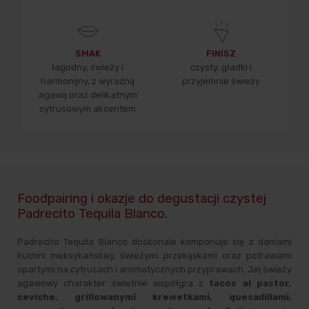
SMAK
FINISZ
łagodny, świeży i
czysty, gładki i
harmonijny, z wyraźną
przyjemnie świeży
agawą oraz delikatnym
cytrusowym akcentem
Foodpairing i okazje do degustacji czystej
Padrecito Tequila Blanco.
Padrecito Tequila Blanco doskonale komponuje się z daniami
kuchni meksykańskiej, świeżymi przekąskami oraz potrawami
opartymi na cytrusach i aromatycznych przyprawach. Jej świeży
agawowy charakter świetnie współgra z
tacos al pastor,
ceviche, grillowanymi krewetkami, quesadillami,