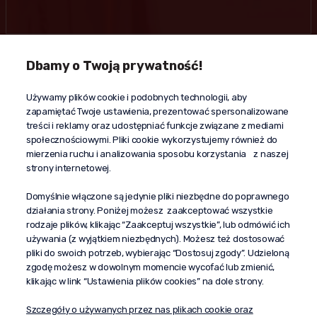
Dbamy o Twoją prywatność!
Kontakt
Używamy plików cookie i podobnych technologii, aby
+48 603 610 870
zapamiętać Twoje ustawienia, prezentować spersonalizowane
kontakt@propaganda24h.pl
treści i reklamy oraz udostępniać funkcje związane z mediami
społecznościowymi. Pliki cookie wykorzystujemy również do
“Propaganda"
mierzenia ruchu i analizowania sposobu korzystania z naszej
al. Komisji Edukacji Narodowej 51/U5
strony internetowej.
02-797 Warszawa
Pomoc
Domyślnie włączone są jedynie pliki niezbędne do poprawnego
działania strony. Poniżej możesz zaakceptować wszystkie
Dostawa
rodzaje plików, klikając “Zaakceptuj wszystkie”, lub odmówić ich
Moje konto
używania (z wyjątkiem niezbędnych). Możesz też dostosować
pliki do swoich potrzeb, wybierając “Dostosuj zgody”. Udzieloną
O firmie
zgodę możesz w dowolnym momencie wycofać lub zmienić,
klikając w link “Ustawienia plików cookies” na dole strony.
Szczegóły o używanych przez nas plikach cookie oraz