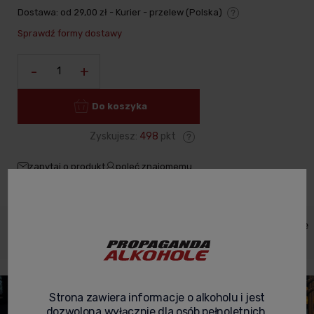
Dostawa:
od 29,00 zł
- Kurier - przelew
(Polska)
Cena nie zawiera ewentualnych kosztów płatności
Sprawdź formy dostawy
-
+
Do koszyka
Zyskujesz:
498
pkt
zapytaj o produkt
poleć znajomemu
Dane
Koszty
Opinie o
Zabezpieczenie
Opis
produktu
dostawy
produkcie
produktów
Strona zawiera informacje o alkoholu i jest
dozwolona wyłącznie dla osób pełnoletnich.