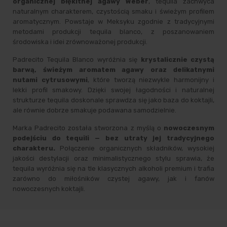
organicznej błękitnej agawy Weber
, tequila zachwyca
naturalnym charakterem, czystością smaku i świeżym profilem
aromatycznym. Powstaje w Meksyku zgodnie z tradycyjnymi
metodami produkcji tequila blanco, z poszanowaniem
środowiska i idei zrównoważonej produkcji.
Padrecito Tequila Blanco wyróżnia się
krystalicznie czystą
barwą, świeżym aromatem agawy oraz delikatnymi
nutami cytrusowymi
, które tworzą niezwykle harmonijny i
lekki profil smakowy. Dzięki swojej łagodności i naturalnej
strukturze tequila doskonale sprawdza się jako baza do koktajli,
ale równie dobrze smakuje podawana samodzielnie.
Marka Padrecito została stworzona z myślą o
nowoczesnym
podejściu do tequili — bez utraty jej tradycyjnego
charakteru.
Połączenie organicznych składników, wysokiej
jakości destylacji oraz minimalistycznego stylu sprawia, że
tequila wyróżnia się na tle klasycznych alkoholi premium i trafia
zarówno do miłośników czystej agawy, jak i fanów
nowoczesnych koktajli.