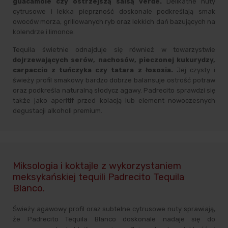
guacamole czy ostrzejszą salsą verde.
Delikatne nuty
cytrusowe i lekka pieprzność doskonale podkreślają smak
owoców morza, grillowanych ryb oraz lekkich dań bazujących na
kolendrze i limonce.
Tequila świetnie odnajduje się również w towarzystwie
dojrzewających serów, nachosów, pieczonej kukurydzy,
carpaccio z tuńczyka czy tatara z łososia.
Jej czysty i
świeży profil smakowy bardzo dobrze balansuje ostrość potraw
oraz podkreśla naturalną słodycz agawy. Padrecito sprawdzi się
także jako aperitif przed kolacją lub element nowoczesnych
degustacji alkoholi premium.
Miksologia i koktajle z wykorzystaniem
meksykańskiej tequili Padrecito Tequila
Blanco.
Świeży agawowy profil oraz subtelne cytrusowe nuty sprawiają,
że Padrecito Tequila Blanco doskonale nadaje się do