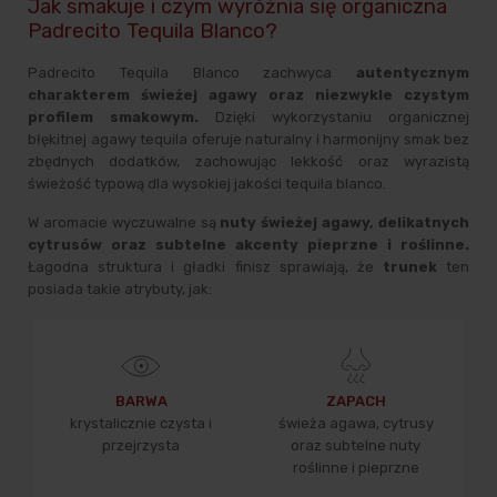
Jak smakuje i czym wyróżnia się organiczna
Padrecito Tequila Blanco?
Padrecito Tequila Blanco zachwyca
autentycznym
charakterem świeżej agawy oraz niezwykle czystym
profilem smakowym.
Dzięki wykorzystaniu organicznej
błękitnej agawy tequila oferuje naturalny i harmonijny smak bez
zbędnych dodatków, zachowując lekkość oraz wyrazistą
świeżość typową dla wysokiej jakości tequila blanco.
W aromacie wyczuwalne są
nuty świeżej agawy, delikatnych
cytrusów oraz subtelne akcenty pieprzne i roślinne.
Łagodna struktura i gładki finisz sprawiają, że
trunek
ten
posiada takie atrybuty, jak:
BARWA
ZAPACH
krystalicznie czysta i
świeża agawa, cytrusy
przejrzysta
oraz subtelne nuty
roślinne i pieprzne