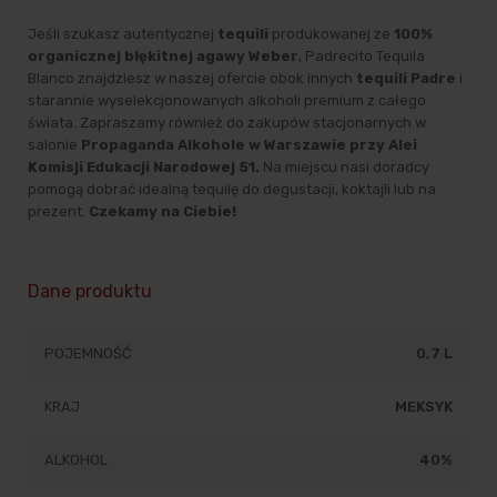
Jeśli szukasz autentycznej
tequili
produkowanej ze
100%
organicznej błękitnej agawy Weber
, Padrecito Tequila
Blanco znajdziesz w naszej ofercie obok innych
tequili Padre
i
starannie wyselekcjonowanych alkoholi premium z całego
świata. Zapraszamy również do zakupów stacjonarnych w
salonie
Propaganda Alkohole w Warszawie przy Alei
Komisji Edukacji Narodowej 51.
Na miejscu nasi doradcy
pomogą dobrać idealną tequilę do degustacji, koktajli lub na
prezent.
Czekamy na Ciebie!
Dane produktu
POJEMNOŚĆ
0,7 L
KRAJ
MEKSYK
ALKOHOL
40%