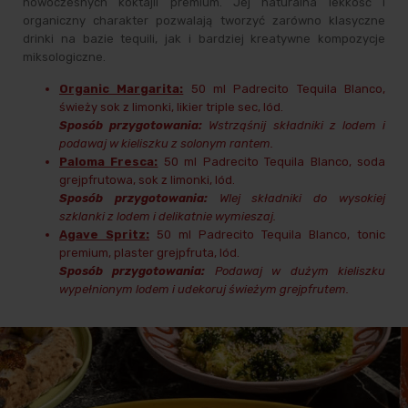
nowoczesnych koktajli premium. Jej naturalna lekkość i
organiczny charakter pozwalają tworzyć zarówno klasyczne
drinki na bazie tequili, jak i bardziej kreatywne kompozycje
miksologiczne.
Organic Margarita:
50 ml Padrecito Tequila Blanco,
świeży sok z limonki, likier triple sec, lód.
Sposób przygotowania:
Wstrząśnij składniki z lodem i
podawaj w kieliszku z solonym rantem.
Paloma Fresca:
50 ml Padrecito Tequila Blanco, soda
grejpfrutowa, sok z limonki, lód.
Sposób przygotowania:
Wlej składniki do wysokiej
szklanki z lodem i delikatnie wymieszaj.
Agave Spritz:
50 ml Padrecito Tequila Blanco, tonic
premium, plaster grejpfruta, lód.
Sposób przygotowania:
Podawaj w dużym kieliszku
wypełnionym lodem i udekoruj świeżym grejpfrutem.