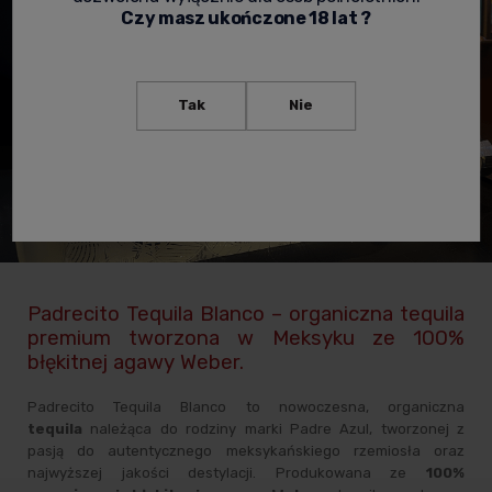
Czy masz ukończone 18 lat ?
Tak
Nie
Padrecito Tequila Blanco – organiczna tequila
premium tworzona w Meksyku ze 100%
błękitnej agawy Weber.
Padrecito Tequila Blanco to nowoczesna, organiczna
tequila
należąca do rodziny marki Padre Azul, tworzonej z
pasją do autentycznego meksykańskiego rzemiosła oraz
najwyższej jakości destylacji. Produkowana ze
100%