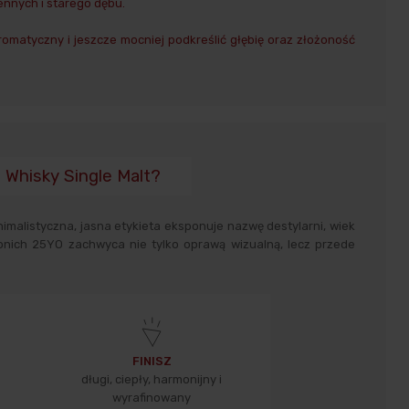
ennych i starego dębu.
omatyczny i jeszcze mocniej podkreślić głębię oraz złożoność
 Whisky Single Malt?
imalistyczna, jasna etykieta eksponuje nazwę destylarni, wiek
donich 25YO zachwyca nie tylko oprawą wizualną, lecz przede
FINISZ
długi, ciepły, harmonijny i
wyrafinowany