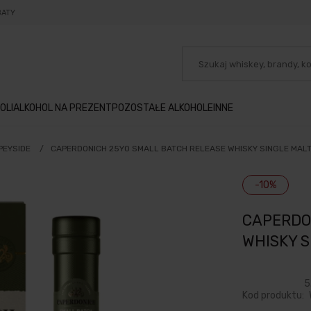
BATY
OLI
ALKOHOL NA PREZENT
POZOSTAŁE ALKOHOLE
INNE
PEYSIDE
/
CAPERDONICH 25YO SMALL BATCH RELEASE WHISKY SINGLE MALT
-10%
CAPERDO
WHISKY S
5
Kod produktu: