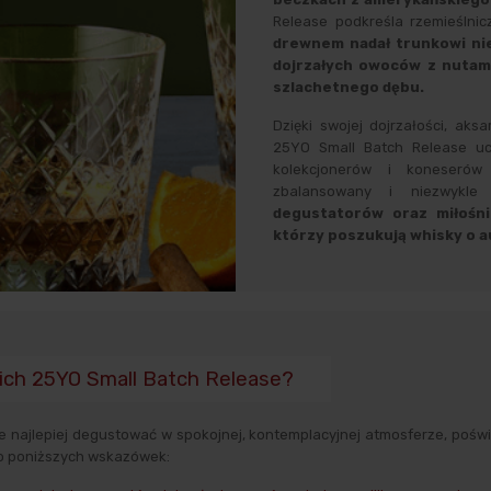
Release podkreśla rzemieślnicz
drewnem nadał trunkowi nie
dojrzałych owoców z nutami
szlachetnego dębu.
Dzięki swojej dojrzałości, aks
25YO Small Batch Release uc
kolekcjonerów i koneserów
zbalansowany i niezwykl
degustatorów oraz miłośni
którzy poszukują whisky o 
ich 25YO Small Batch Release?
ze najlepiej degustować w spokojnej, kontemplacyjnej atmosferze, poświ
do poniższych wskazówek: