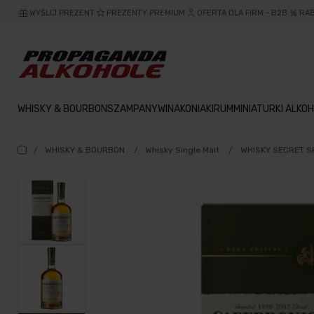
WYŚLIJ PREZENT
PREZENTY PREMIUM
OFERTA DLA FIRM - B2B
RA
WHISKY & BOURBON
SZAMPANY
WINA
KONIAKI
RUM
MINIATURKI ALKOH
/
WHISKY & BOURBON
/
Whisky Single Malt
/
WHISKY SECRET S