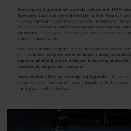
Destylarnia Caperdonich została założona w 1898 ro
Speyside, tuż obok słynnej destylarni Glen Grant.
Przez
w cieniu bardziej rozpoznawalnych marek, a większość jej des
szkockich blendów.
W 2002 roku destylarnia została zamk
zburzona,
co sprawiło, że zapasy dojrzewającej whisky Cap
rzadkie i poszukiwane.
Dziś każda butelka single malta z tej destylarni stanowi unikato
miejsca,
które bezpowrotnie zniknęło z mapy szkockiej
zapisem minionej epoki, oddająca klasyczny charakter
subtelnym, eleganckim wydaniu.
Caperdonich 25YO to esencja tej legendy
– dojrzała, 
stworzona dla koneserów poszukujących autentyczności or
narracji zamkniętej w kieliszku.