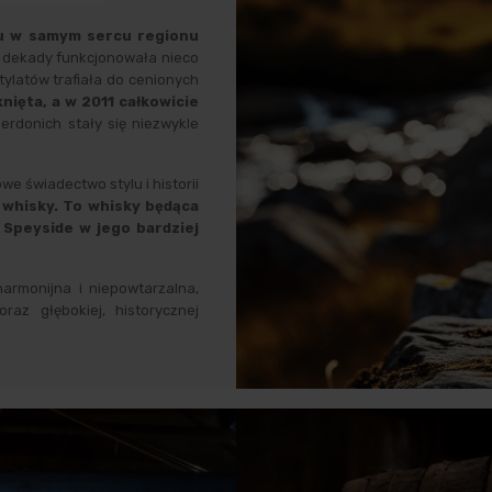
ku w samym sercu regionu
 dekady funkcjonowała nieco
tylatów trafiała do cenionych
nięta, a w 2011 całkowicie
erdonich stały się niezwykle
we świadectwo stylu i historii
 whisky. To whisky będąca
 Speyside w jego bardziej
harmonijna i niepowtarzalna,
az głębokiej, historycznej