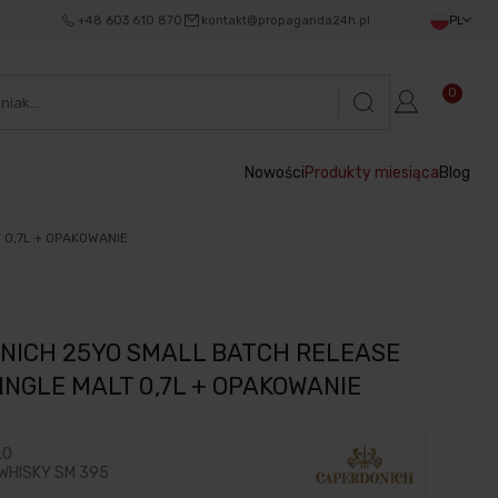
+48 603 610 870
kontakt@propaganda24h.pl
PL
0
Nowości
Produkty miesiąca
Blog
 0,7L + OPAKOWANIE
NICH 25YO SMALL BATCH RELEASE
INGLE MALT 0,7L + OPAKOWANIE
.0
WHISKY SM 395