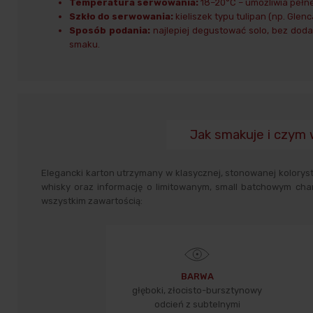
Temperatura serwowania:
18–20°C – umożliwia pełne
Szkło do serwowania:
kieliszek typu tulipan (np. Glen
Sposób podania:
najlepiej degustować solo, bez doda
smaku.
Jak smakuje i czym 
Elegancki karton utrzymany w klasycznej, stonowanej koloryst
whisky oraz informację o limitowanym, small batchowym char
wszystkim zawartością:
BARWA
głęboki, złocisto-bursztynowy
odcień z subtelnymi