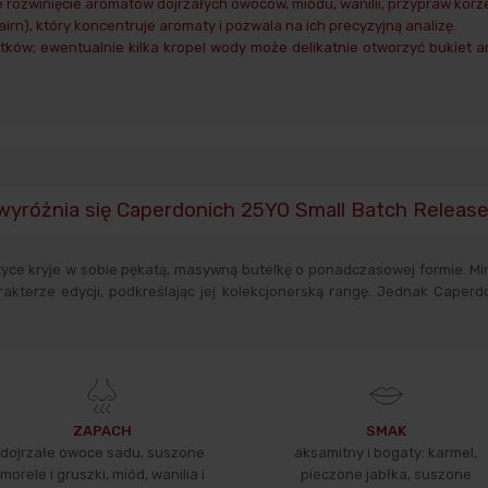
 rozwinięcie aromatów dojrzałych owoców, miodu, wanilii, przypraw korz
cairn), który koncentruje aromaty i pozwala na ich precyzyjną analizę.
tków; ewentualnie kilka kropel wody może delikatnie otworzyć bukiet ar
wyróżnia się Caperdonich 25YO Small Batch Release
yce kryje w sobie pękatą, masywną butelkę o ponadczasowej formie. Min
akterze edycji, podkreślając jej kolekcjonerską rangę. Jednak Caper
ZAPACH
SMAK
dojrzałe owoce sadu, suszone
aksamitny i bogaty: karmel,
morele i gruszki, miód, wanilia i
pieczone jabłka, suszone