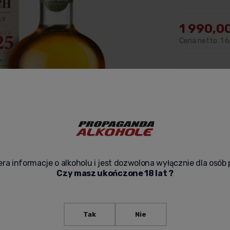
1 990,00
Cena netto:
1 6
Dostępny
Dostawa:
od 29
Sprawdź form
-
ra informacje o alkoholu i jest dozwolona wyłącznie dla osób 
Czy masz ukończone 18 lat ?
zapytaj o pr
Tak
Nie