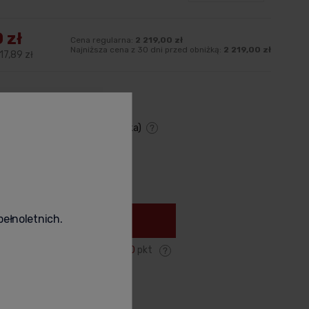
 zł
Cena regularna:
2 219,00 zł
Najniższa cena z 30 dni przed obniżką:
2 219,00 zł
17,89 zł
Wysyłka w: 24-48 h
,00 zł
- Kurier - przelew
(Polska)
y dostawy
Cena nie zawiera ewentualnych
kosztów płatności
+
pełnoletnich.
Do koszyka
Zyskujesz:
3 980
pkt
odukt
poleć znajomemu