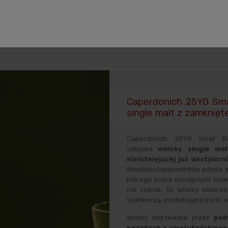
uktu
Koszty dostawy
Opinie o produkcie
Zabezpiec
Caperdonich 25YO Sma
single malt z zamknięte
Caperdonich 25YO Small Ba
szkocka
whisky single mal
nieistniejącej już destylar
dwudziestopięcioletnia edycja st
którego liczba dostępnych bute
rok rośnie. To whisky stworz
tajemniczą, produkującą trunki
Whisky dojrzewała przez
peł
beczkach z amerykańskiego