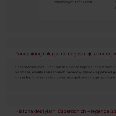
miedzianymi refleksami
Foodpairing i okazje do degustacji szkockiej
Caperdonich 25YO Small Batch Release najlepiej degustować s
karmelu, wanilii i suszonych owoców, wysokiej jakości
orzechy.
To whisky stworzona na wyjątkowe okazje, spokojne w
Historia destylarni Caperdonich – legenda S