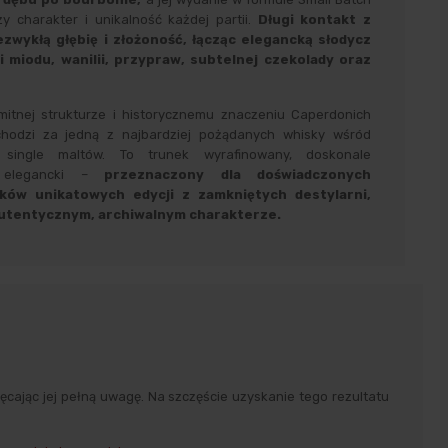
y charakter i unikalność każdej partii.
Długi kontakt z
zwykłą głębię i złożoność, łącząc elegancką słodycz
 miodu, wanilii, przypraw, subtelnej czekolady oraz
amitnej strukturze i historycznemu znaczeniu Caperdonich
hodzi za jedną z najbardziej pożądanych whisky wśród
 single maltów. To trunek wyrafinowany, doskonale
e elegancki –
przeznaczony dla doświadczonych
ków unikatowych edycji z zamkniętych destylarni,
autentycznym, archiwalnym charakterze.
ęcając jej pełną uwagę. Na szczęście uzyskanie tego rezultatu