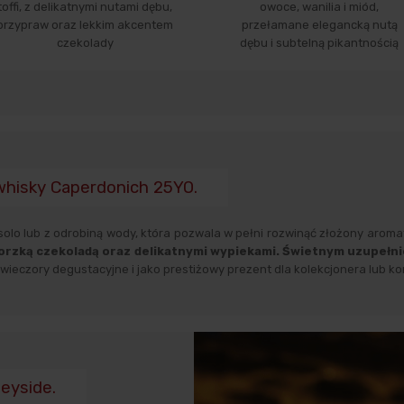
toffi, z delikatnymi nutami dębu,
owoce, wanilia i miód,
przypraw oraz lekkim akcentem
przełamane elegancką nutą
czekolady
dębu i subtelną pikantnością
 whisky Caperdonich 25YO.
olo lub z odrobiną wody, która pozwala w pełni rozwinąć złożony aromat
 gorzką czekoladą oraz delikatnymi wypiekami. Świetnym uzupełn
ieczory degustacyjne i jako prestiżowy prezent dla kolekcjonera lub ko
peyside.