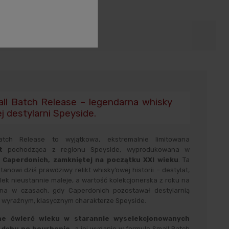
zenie produktów
ll Batch Release – legendarna whisky
j destylarni Speyside.
tch Release to wyjątkowa, ekstremalnie limitowana
t
pochodząca z regionu Speyside, wyprodukowana w
ni Caperdonich, zamkniętej na początku XXI wieku
. Ta
anowi dziś prawdziwy relikt whisky’owej historii – destylat,
lek nieustannie maleje, a wartość kolekcjonerska z roku na
ona w czasach, gdy Caperdonich pozostawał destylarnią
 o wyraźnym, klasycznym charakterze Speyside.
ne ćwierć wieku w starannie wyselekcjonowanych
 dębu po bourbonie,
a jej wydanie w formule Small Batch