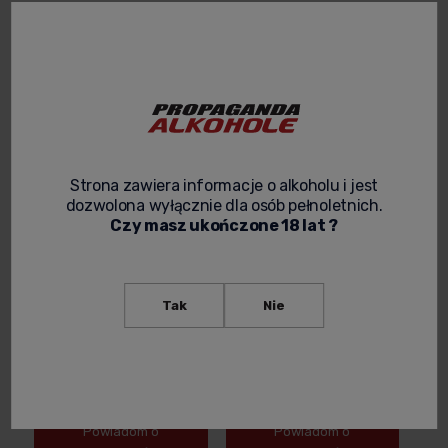
0,75L
0,75L
58,90 zł
58,90 zł
-
+
-
+
Strona zawiera informacje o alkoholu i jest
dozwolona wyłącznie dla osób pełnoletnich.
Czy masz ukończone 18 lat ?
Tak
Nie
CAVA SEGURA VIUDAS BRUT
CAVA SEGURA VIUDAS BRUT
RESERVA HEREDAD 0,75L +
RESERVA MAGNUM 1,5L +
OPAKOWANIE
SKRZYNIA
149,00 zł
299,99 zł
Powiadom o
Powiadom o