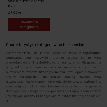
VINO BLANCO MOSCATEL
0,75L
45,99 zł
Powiadom o
dostępności
Charakterystyka kategorii wina hiszpańskie.
Zastanawialiście się kiedyś, czym są
wina hiszpańskie
?
Odpowiedz jest oczywiście bardzo prosta. Są to wina
wyprodukowane i zabutelkowane na terenie Hiszpanii. W
przypadku tych trunków możecie się również spotkać z
określeniem „wina ze
Starego Świata
”, czyli ogólnie mówiąc z
krajów europejskich, do których należą również wina
hiszpańskie. Warto wspomnieć o udziale tej ważnej kategorii w
światowej produkcji win, bowiem Hiszpania od naprawdę
długiego czasu znajduje się w
pierwszej trójce
razem z takimi
krajami, jak
Włochy i Francja
, ale to akurat nie powinno dziwić.
:)