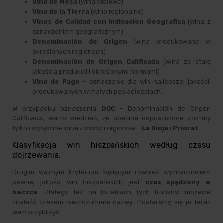
Vino de Mesa
(wina stołowe)
Vino de la Tierra
(wino regionalne)
Vinos de Calidad con Indicacion Geografica
(wina z
oznaczeniem geograficznym)
Denominación de Origen
(wina produkowane w
określonych regionach)
Denominación de Origen Calificada
(wina ze stałą
jakością produkcji i określonymi normami)
Vino de Pago
– oznaczenie dla win najlepszej jakości,
produkowanych w małych posiadłościach.
W przypadku oznaczenia
DOC
- Denominación de Origen
Calificada, warto wiedzieć, że obecnie dopuszczone zostały
tylko i wyłącznie wina z dwóch regionów –
La Rioja
i
Priorat
.
Klasyfikacja win hiszpańskich według czasu
dojrzewania.
Drugim ważnym kryterium będącym również wyznacznikiem
pewnej jakości win hiszpańskich jest
czas spędzony w
beczce
. Dlatego też na butelkach tych trunków możecie
znaleźć czasem niezrozumiałe nazwy. Postaramy się je teraz
wam przybliżyć: