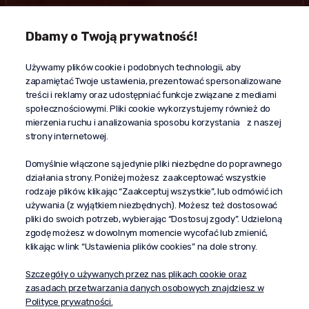
Dbamy o Twoją prywatność!
Kontakt
Używamy plików cookie i podobnych technologii, aby
+48 603 610 870
zapamiętać Twoje ustawienia, prezentować spersonalizowane
kontakt@propaganda24h.pl
treści i reklamy oraz udostępniać funkcje związane z mediami
społecznościowymi. Pliki cookie wykorzystujemy również do
“Propaganda"
mierzenia ruchu i analizowania sposobu korzystania z naszej
al. Komisji Edukacji Narodowej 51/U5
strony internetowej.
02-797 Warszawa
Pomoc
Domyślnie włączone są jedynie pliki niezbędne do poprawnego
działania strony. Poniżej możesz zaakceptować wszystkie
Dostawa
rodzaje plików, klikając “Zaakceptuj wszystkie”, lub odmówić ich
Moje konto
używania (z wyjątkiem niezbędnych). Możesz też dostosować
pliki do swoich potrzeb, wybierając “Dostosuj zgody”. Udzieloną
O firmie
zgodę możesz w dowolnym momencie wycofać lub zmienić,
klikając w link “Ustawienia plików cookies” na dole strony.
Szczegóły o używanych przez nas plikach cookie oraz
zasadach przetwarzania danych osobowych znajdziesz w
Polityce prywatności.