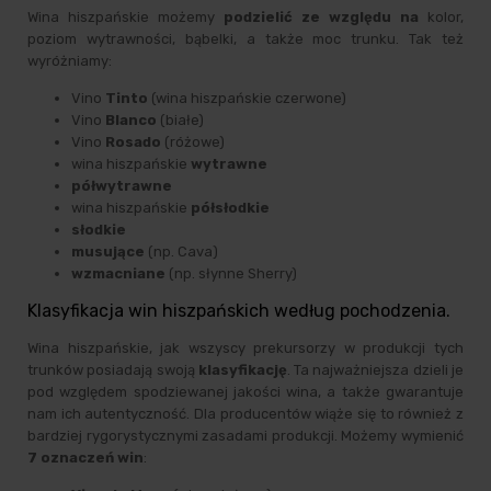
Wina hiszpańskie możemy
podzielić ze względu na
kolor,
poziom wytrawności, bąbelki, a także moc trunku. Tak też
wyróżniamy:
Vino
Tinto
(wina hiszpańskie czerwone)
Vino
Blanco
(białe)
Vino
Rosado
(różowe)
wina hiszpańskie
wytrawne
półwytrawne
wina hiszpańskie
półsłodkie
słodkie
musujące
(np. Cava)
wzmacniane
(np. słynne Sherry)
Klasyfikacja win hiszpańskich według pochodzenia.
Wina hiszpańskie, jak wszyscy prekursorzy w produkcji tych
trunków posiadają swoją
klasyfikację
. Ta najważniejsza dzieli je
pod względem spodziewanej jakości wina, a także gwarantuje
nam ich autentyczność. Dla producentów wiąże się to również z
bardziej rygorystycznymi zasadami produkcji. Możemy wymienić
7 oznaczeń win
: