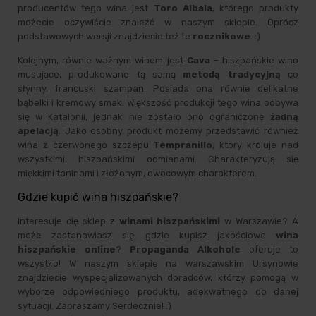
producentów tego wina jest
Toro Albala
, którego produkty
możecie oczywiście znaleźć w naszym sklepie. Oprócz
podstawowych wersji znajdziecie też te
rocznikowe
. :)
Kolejnym, równie ważnym winem jest
Cava
– hiszpańskie wino
musujące, produkowane tą samą
metodą tradycyjną
co
słynny, francuski szampan. Posiada ona równie delikatne
bąbelki i kremowy smak. Większość produkcji tego wina odbywa
się w Katalonii, jednak nie zostało ono ograniczone
żadną
apelacją
. Jako osobny produkt możemy przedstawić również
wina z czerwonego szczepu
Tempranillo
, który króluje nad
wszystkimi, hiszpańskimi odmianami. Charakteryzują się
miękkimi taninami i złożonym, owocowym charakterem.
Gdzie kupić wina hiszpańskie?
Interesuje cię sklep z
winami hiszpańskimi
w Warszawie? A
może zastanawiasz się, gdzie kupisz jakościowe
wina
hiszpańskie online
?
Propaganda Alkohole
oferuje to
wszystko! W naszym sklepie na warszawskim Ursynowie
znajdziecie wyspecjalizowanych doradców, którzy pomogą w
wyborze odpowiedniego produktu, adekwatnego do danej
sytuacji. Zapraszamy Serdecznie! :)