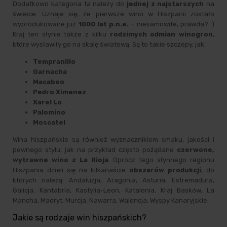
Dodatkowo kategoria ta należy do
jednej z najstarszych
na
świecie. Uznaje się, że pierwsze wino w Hiszpanii zostało
wyprodukowane już
1000 lat p.n.e.
– niesamowite, prawda? :)
Kraj ten słynie także z kilku
rodzimych odmian winogron
,
które wysławiły go na skalę światową. Są to takie szczepy, jak:
Tempranillo
Garnacha
Macabeo
Pedro Ximenez
Xarel Lo
Palomino
Moscatel
Wina hiszpańskie są również wyznacznikiem smaku, jakości i
pewnego stylu, jak na przykład często pożądane
czerwone,
wytrawne wino z La Rioja
. Oprócz tego słynnego regionu
Hiszpania dzieli się na kilkanaście
obszarów produkcji
, do
których należą: Andaluzja, Aragonia, Asturia, Estremadura,
Galicja, Kantabria, Kastylia-Leon, Katalonia, Kraj Basków, La
Mancha, Madryt, Murcja, Nawarra, Walencja, Wyspy Kanaryjskie.
Jakie są rodzaje win hiszpańskich?