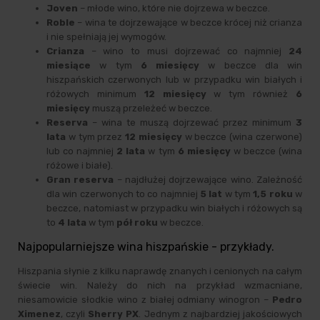
Joven
– młode wino, które nie dojrzewa w beczce.
Roble
– wina te dojrzewające w beczce krócej niż crianza
i nie spełniają jej wymogów.
Crianza
– wino to musi dojrzewać co najmniej
24
miesiące
w tym
6 miesięcy
w beczce dla win
hiszpańskich czerwonych lub w przypadku win białych i
różowych minimum
12 miesięcy
w tym również
6
miesięcy
muszą przeleżeć w beczce.
Reserva
– wina te muszą dojrzewać przez minimum
3
lata
w tym przez
12 miesięcy
w beczce (wina czerwone)
lub co najmniej
2 lata
w tym
6 miesięcy
w beczce (wina
różowe i białe).
Gran reserva
– najdłużej dojrzewające wino. Zależność
dla win czerwonych to co najmniej
5 lat
w tym
1,5 roku
w
beczce, natomiast w przypadku win białych i różowych są
to
4 lata
w tym
pół roku
w beczce.
Najpopularniejsze wina hiszpańskie - przykłady.
Hiszpania słynie z kilku naprawdę znanych i cenionych na całym
świecie win. Należy do nich na przykład wzmacniane,
niesamowicie słodkie wino z białej odmiany winogron –
Pedro
Ximenez
, czyli
Sherry PX
. Jednym z najbardziej jakościowych