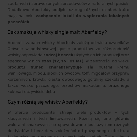
zaufanych i sprawdzonych sprzedawców z naturalnych pasiek.
Dodatkowo Aberfeldy podjęło szereg różnych działań, które
mają na celu
zachęcenie lokali do wspierania lokalnych
pszczółek
.
Jak smakuje whisky single malt Aberfeldy?
Aromat i zapach whisky Aberfeldy zależą od wielu czynników.
Głównie w podstawowej gamie produktów, za różnorodność
whisky odpowiada
rodzaj beczek
użytych do ich produkcji oraz
spędzony w nich
czas
(
12
,
16
i
21 lat
). W zależności od wieku
produktu trunek
charakteryzuje się
nutami kremu
waniliowego, miodu, słodkich owoców, toffi, migdałów, przypraw
korzennych, krówki, ciasta owocowego, gorzkiej czekolady, a
także wosku pszczelego, orzechów makadamia, prażonego
kokosa i oczywiście dębu.
Czym różnią się whisky Aberfeldy?
W ofercie producenta istnieje wiele produktów – tych
klasycznych i tych limitowanych. Różnią się one głównie
walorami smakowymi, co spowodowane jest użyciem różnych
destylatów i beczek w zależności od pożądanego efektu, a
także wiekiem trunków, czy zawartością alkoholu. Jako sklep z