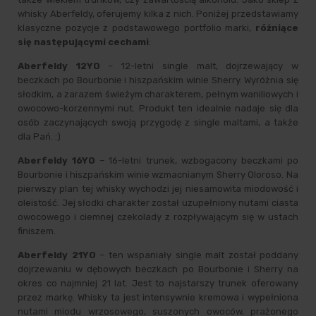
whisky Aberfeldy, oferujemy kilka z nich. Poniżej przedstawiamy
klasyczne pozycje z podstawowego portfolio marki,
różniące
się następującymi cechami
:
Aberfeldy 12YO
– 12-letni single malt, dojrzewający w
beczkach po Bourbonie i hiszpańskim winie Sherry. Wyróżnia się
słodkim, a zarazem świeżym charakterem, pełnym waniliowych i
owocowo-korzennymi nut. Produkt ten idealnie nadaje się dla
osób zaczynających swoją przygodę z single maltami, a także
dla Pań. :)
Aberfeldy 16YO
– 16-letni trunek, wzbogacony beczkami po
Bourbonie i hiszpańskim winie wzmacnianym Sherry Oloroso. Na
pierwszy plan tej whisky wychodzi jej niesamowita miodowość i
oleistość. Jej słodki charakter został uzupełniony nutami ciasta
owocowego i ciemnej czekolady z rozpływającym się w ustach
finiszem.
Aberfeldy 21YO
– ten wspaniały single malt został poddany
dojrzewaniu w dębowych beczkach po Bourbonie i Sherry na
okres co najmniej 21 lat. Jest to najstarszy trunek oferowany
przez markę. Whisky ta jest intensywnie kremowa i wypełniona
nutami miodu wrzosowego, suszonych owoców, prażonego