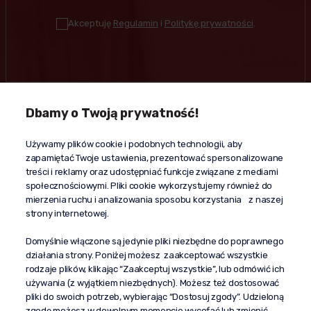
Akceptuję
Regulamin
i
Politykę prywatności
.
Dbamy o Twoją prywatność!
Kontakt
Używamy plików cookie i podobnych technologii, aby
+48 603 610 870
zapamiętać Twoje ustawienia, prezentować spersonalizowane
kontakt@propaganda24h.pl
treści i reklamy oraz udostępniać funkcje związane z mediami
społecznościowymi. Pliki cookie wykorzystujemy również do
“Propaganda"
mierzenia ruchu i analizowania sposobu korzystania z naszej
al. Komisji Edukacji Narodowej 51/U5
strony internetowej.
02-797 Warszawa
Pomoc
Domyślnie włączone są jedynie pliki niezbędne do poprawnego
działania strony. Poniżej możesz zaakceptować wszystkie
Dostawa
rodzaje plików, klikając “Zaakceptuj wszystkie”, lub odmówić ich
Moje konto
używania (z wyjątkiem niezbędnych). Możesz też dostosować
pliki do swoich potrzeb, wybierając “Dostosuj zgody”. Udzieloną
O firmie
zgodę możesz w dowolnym momencie wycofać lub zmienić,