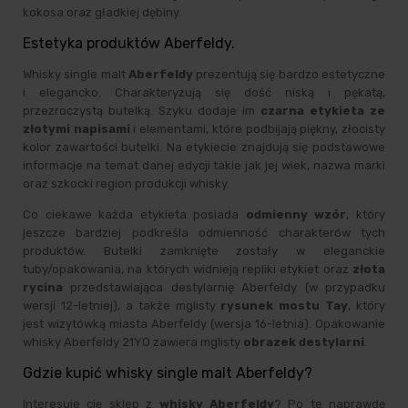
kokosa oraz gładkiej dębiny.
Estetyka produktów Aberfeldy.
Whisky single malt
Aberfeldy
prezentują się bardzo estetyczne
i elegancko. Charakteryzują się dość niską i pękatą,
przezroczystą butelką. Szyku dodaje im
czarna etykieta ze
złotymi napisami
i elementami, które podbijają piękny, złocisty
kolor zawartości butelki. Na etykiecie znajdują się podstawowe
informacje na temat danej edycji takie jak jej wiek, nazwa marki
oraz szkocki region produkcji whisky.
Co ciekawe każda etykieta posiada
odmienny wzór
, który
jeszcze bardziej podkreśla odmienność charakterów tych
produktów. Butelki zamknięte zostały w eleganckie
tuby/opakowania, na których widnieją repliki etykiet oraz
złota
rycina
przedstawiająca destylarnię Aberfeldy (w przypadku
wersji 12-letniej), a także mglisty
rysunek mostu Tay
, który
jest wizytówką miasta Aberfeldy (wersja 16-letnia). Opakowanie
whisky Aberfeldy 21YO zawiera mglisty
obrazek destylarni
.
Gdzie kupić whisky single malt Aberfeldy?
Interesuje cię sklep z
whisky Aberfeldy
? Po te naprawdę