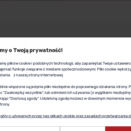
moc
Dostawa
Moj
my o Twoją prywatność!
ulamin
Dostawa i płatności
Two
ityka prywatności
Wyślij prezent
Ust
my plików cookie i podobnych technologii, aby zapamiętać Twoje ustawieni
ępniać funkcje związane z mediami społecznościowymi. Pliki cookie wykorz
g
Prezent do Polski
Prz
stania z naszej strony internetowej.
baty
Wzór pełnomocnictwa
lnie włączone są jedynie pliki niezbędne do poprawnego działania strony.
jąc “Zaakceptuj wszystkie”, lub odmówić ich używania (z wyjątkiem niezbędn
rając “Dostosuj zgody”. Udzieloną zgodę możesz w dowolnym momencie wycofa
trony.
góły o używanych przez nas plikach cookie oraz zasadach przetwarzania d