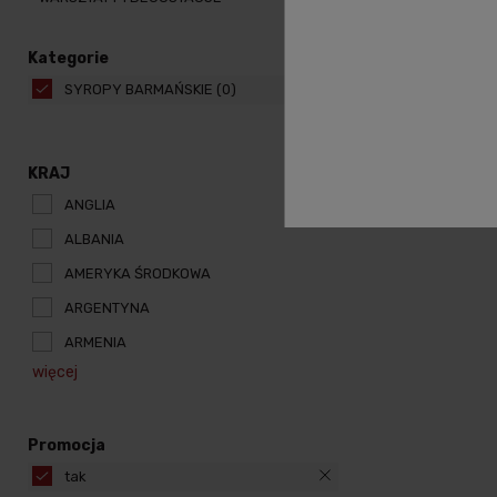
Kategorie
SYROPY BARMAŃSKIE
(0)
KRAJ
ANGLIA
ALBANIA
AMERYKA ŚRODKOWA
ARGENTYNA
ARMENIA
więcej
Promocja
tak