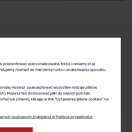
e konto
O firmie
je zamówienia
O nas
awienia konta
Kontakt
a, prezentować spersonalizowane treści i reklamy oraz
ystujemy również do mierzenia ruchu i analizowania sposobu
echowalnia
 Poniżej możesz zaakceptować wszystkie rodzaje plików,
ych). Możesz też dostosować pliki do swoich potrzeb,
ć lub zmienić, klikając w link “Ustawienia plików cookies” na
anych osobowych znajdziesz w Polityce prywatności.