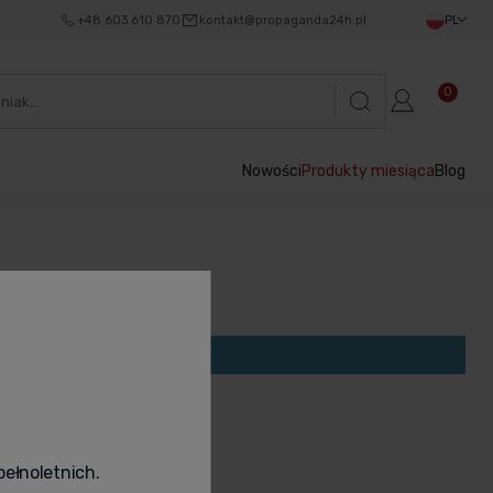
+48 603 610 870
kontakt@propaganda24h.pl
PL
0
Nowości
Produkty miesiąca
Blog
 podane kryteria.
pełnoletnich.