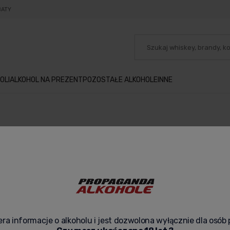
BATY
OLI
ALKOHOL NA PREZENT
POZOSTAŁE ALKOHOLE
INNE
BARMAŃSKIE
Nie znaleziono produktów spełniających
ra informacje o alkoholu i jest dozwolona wyłącznie dla osób 