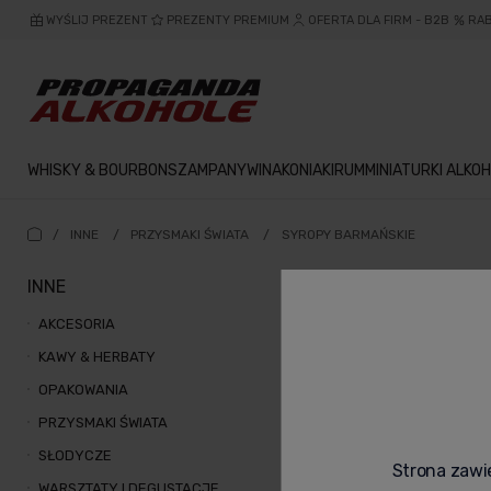
WYŚLIJ PREZENT
PREZENTY PREMIUM
OFERTA DLA FIRM - B2B
RA
WHISKY & BOURBON
SZAMPANY
WINA
KONIAKI
RUM
MINIATURKI ALKOH
/
INNE
/
PRZYSMAKI ŚWIATA
/
SYROPY BARMAŃSKIE
INNE
SYROPY 
AKCESORIA
KAWY & HERBATY
OPAKOWANIA
PRZYSMAKI ŚWIATA
SŁODYCZE
Strona zawie
WARSZTATY I DEGUSTACJE