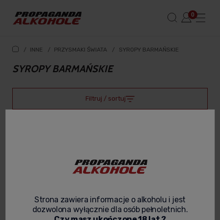
/
INNE
/
PRZYSMAKI ŚWIATA
/
SYROPY BARMAŃSKIE
SYROPY BARMAŃSKIE
Filtruj / sortuj
Strona zawiera informacje o alkoholu i jest
dozwolona wyłącznie dla osób pełnoletnich.
Czy masz ukończone 18 lat ?