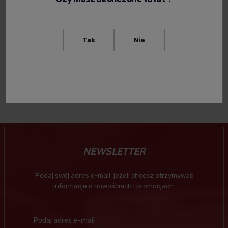
DE KUYPER COCKTAIL
SYRUP GRENADINE 0,7L
Tak
Nie
37,00 zł
Powiadom o
dostępności
NEWSLETTER
Podaj swój adres e-mail, jeżeli chcesz otrzymywać
informacje o nowościach i promocjach.