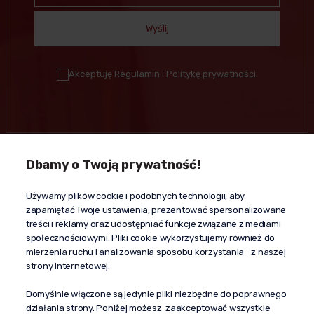
Wyślij
Akceptuję
Regulamin
i
Politykę prywatności
.
Dbamy o Twoją prywatność!
Kontakt
Używamy plików cookie i podobnych technologii, aby
+48 603 610 870
zapamiętać Twoje ustawienia, prezentować spersonalizowane
kontakt@propaganda24h.pl
treści i reklamy oraz udostępniać funkcje związane z mediami
społecznościowymi. Pliki cookie wykorzystujemy również do
“Propaganda"
mierzenia ruchu i analizowania sposobu korzystania z naszej
al. Komisji Edukacji Narodowej 51/U5
strony internetowej.
02-797 Warszawa
Pomoc
Domyślnie włączone są jedynie pliki niezbędne do poprawnego
działania strony. Poniżej możesz zaakceptować wszystkie
Dostawa