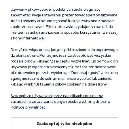
Używamy plików cookie i podobnych technologii, aby
+48 603 610 870
zapamiętać Twoje ustawienia, prezentować spersonalizowane
kontakt@propaganda24h.pl
treści i reklamy oraz udostępniać funkcje związane z mediami
społecznościowymi. Pliki cookie wykorzystujemy również do
“Propaganda"
mierzenia ruchu i analizowania sposobu korzystania z naszej
al. Komisji Edukacji Narodowej 51/U5
strony internetowej.
02-797 Warszawa
Pomoc
Domyślnie włączone są jedynie pliki niezbędne do poprawnego
działania strony. Poniżej możesz zaakceptować wszystkie
Dostawa
rodzaje plików, klikając “Zaakceptuj wszystkie”, lub odmówić ich
Moje konto
używania (z wyjątkiem niezbędnych). Możesz też dostosować
pliki do swoich potrzeb, wybierając “Dostosuj zgody”. Udzieloną
O firmie
zgodę możesz w dowolnym momencie wycofać lub zmienić,
klikając w link “Ustawienia plików cookies” na dole strony.
Szczegóły o używanych przez nas plikach cookie oraz
zasadach przetwarzania danych osobowych znajdziesz w
Polityce prywatności.
Zaakceptuj tylko niezbędne