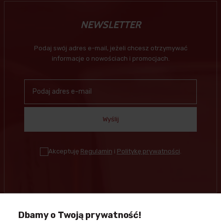
NEWSLETTER
Podaj swój adres e-mail, jeżeli chcesz otrzymywać
informacje o nowościach i promocjach.
Wyślij
Akceptuję
Regulamin
i
Politykę prywatności
.
Dbamy o Twoją prywatność!
Kontakt