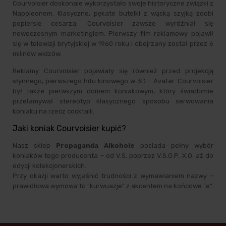
Courvoisier doskonale wykorzystało swoje historyczne związki z
Napoleonem. Klasyczne, pękate butelki z wąską szyjką zdobi
popiersie cesarza. Courvoisier zawsze wyróżniał się
nowoczesnym marketingiem. Pierwszy film reklamowy pojawił
się w telewizji brytyjskiej w 1960 roku i obejrzany został przez 6
milinów widzów.
Reklamy Courvoisier pojawiały się również przed projekcją
słynnego, pierwszego hitu kinowego w 3D – Avatar. Courvoisier
był także pierwszym domem koniakowym, który świadomie
przełamywał stereotyp klasycznego sposobu serwowania
koniaku na rzecz cocktaili.
Jaki koniak Courvoisier kupić?
Nasz sklep
Propaganda Alkohole
posiada pełny wybór
koniaków tego producenta – od V.S, poprzez V.S.O.P, X.O. aż do
edycji kolekcjonerskich.
Przy okazji warto wyjaśnić trudności z wymawianiem nazwy –
prawidłowa wymowa to "kurwuazje" z akcentem na końcowe "e".