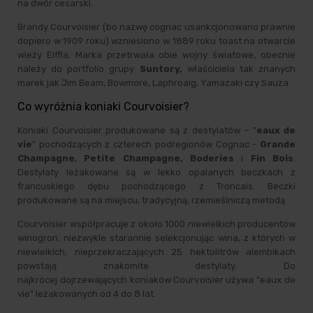
na dwór cesarski.
Brandy Courvoisier (bo nazwę cognac usankcjonowano prawnie
dopiero w 1909 roku) wzniesiono w 1889 roku toast na otwarcie
wieży Eiffla. Marka przetrwała obie wojny światowe, obecnie
należy do portfolio grupy
Suntory,
właściciela tak znanych
marek jak Jim Beam, Bowmore, Laphroaig, Yamazaki czy Sauza.
Co wyróżnia koniaki Courvoisier?
Koniaki Courvoisier produkowane są z destylatów – "
eaux de
vie
" pochodzących z czterech podregionów Cognac -
Grande
Champagne
,
Petite Champagne, Boderies
i
Fin Bois
.
Destylaty leżakowane są w lekko opalanych beczkach z
francuskiego dębu pochodzącego z Troncais. Beczki
produkowane są na miejscu, tradycyjną, rzemieślniczą metodą.
Courvoisier współpracuje z około 1000 niewielkich producentów
winogron, niezwykle starannie selekcjonując wina, z których w
niewielkich, nieprzekraczających 25 hektolitrów alembikach
powstają znakomite destylaty. Do
najkrócej dojrzewających koniaków Courvoisier używa "eaux de
vie" leżakowanych od 4 do 8 lat.