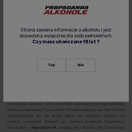
Courvoisier
to nazwisko francuskiego kupca, który w 1809
roku wraz z merem miasteczka Bercy, znajdującego się pod
Paryżem, otworzyli firmę handlującą winem i koniakiem. Cieszącą
się doskonałą renomą firmę w 1811 odwiedził sam Napoleon
Strona zawiera informacje o alkoholu i jest
Bonaparte. Armia cesarza złożyła wtedy zamówienie na większą
dozwolona wyłącznie dla osób pełnoletnich.
ilość beczek brandy.
Czy masz ukończone 18 lat ?
Natomiast sam Napoleon podobno stał się miłośnikiem koniaku.
Legenda głosi, że beczka Courvoisier towarzyszyła mu nawet
podczas zesłania na wyspę świętej Heleny. Dla dalszego
Tak
Nie
sukcesu marki nie bez znaczenia jest fakt, że eskortujący
Napoleona oficerowie nazwali trunek "
brandy of Napoleon
".
Jakie były dalsze dzieje marki Courvoisier?
W 1828 roku synowie założycieli firmy -
Felix Courvoisier
i
Jules Gallois
przenieśli firmę do serca regionu Cognac,
miasteczka Jarnac, które do chwili obecnej pozostaje siedzibą
domu koniakowego Courvoisier. Produkowany przez nich trunek
eksportowany był do Anglii, gdzie od początku cieszył się
wielkim uznaniem. Docenił go również bratanek Napoleona
Bonaparte –
Napoleon III
, nadając mu oficjalny tytuł dostawcy