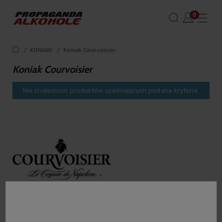
/
KONIAKI
/
Koniak Courvoisier
Koniak Courvoisier
Nie znaleziono produktów spełniających podane kryteria.
Skąd się wzięła nazwa Courvoisier?