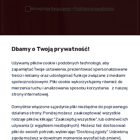
Akceptuję
Regulamin
i
Politykę prywatności
.
Dbamy o Twoją prywatność!
Kontakt
Używamy plików cookie i podobnych technologii, aby
+48 603 610 870
zapamiętać Twoje ustawienia, prezentować spersonalizowane
kontakt@propaganda24h.pl
treści i reklamy oraz udostępniać funkcje związane z mediami
społecznościowymi. Pliki cookie wykorzystujemy również do
“Propaganda"
mierzenia ruchu i analizowania sposobu korzystania z naszej
al. Komisji Edukacji Narodowej 51/U5
strony internetowej.
02-797 Warszawa
Pomoc
Domyślnie włączone są jedynie pliki niezbędne do poprawnego
działania strony. Poniżej możesz zaakceptować wszystkie
Dostawa
rodzaje plików, klikając “Zaakceptuj wszystkie”, lub odmówić ich
Moje konto
używania (z wyjątkiem niezbędnych). Możesz też dostosować
pliki do swoich potrzeb, wybierając “Dostosuj zgody”. Udzieloną
O firmie
zgodę możesz w dowolnym momencie wycofać lub zmienić,