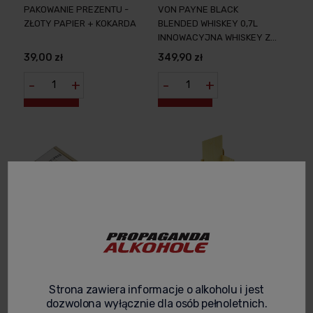
PAKOWANIE PREZENTU -
VON PAYNE BLACK
ZŁOTY PAPIER + KOKARDA
BLENDED WHISKEY 0,7L
INNOWACYJNA WHISKEY Z
USA INFUZOWANA CZARNĄ
39,00 zł
349,90 zł
PORZECZKĄ
-
+
-
+
WIERZYNEK - LUKSUSOWY
KASETKA DREWNIANA
BATON Z MLECZNEJ
POJEDYNCZA NATURALNA
Strona zawiera informacje o alkoholu i jest
CZEKOLADY Z KARMELOWO
ZASUWANA
dozwolona wyłącznie dla osób pełnoletnich.