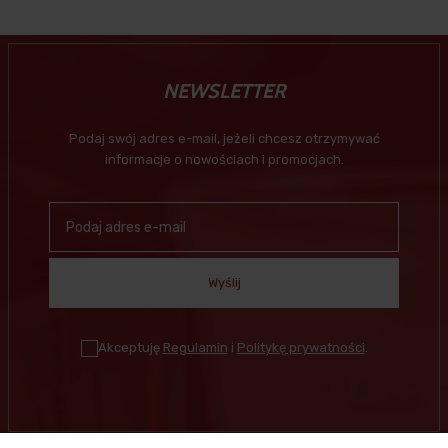
NEWSLETTER
Podaj swój adres e-mail, jeżeli chcesz otrzymywać
informacje o nowościach i promocjach.
Wyślij
Akceptuję
Regulamin
i
Politykę prywatności
.