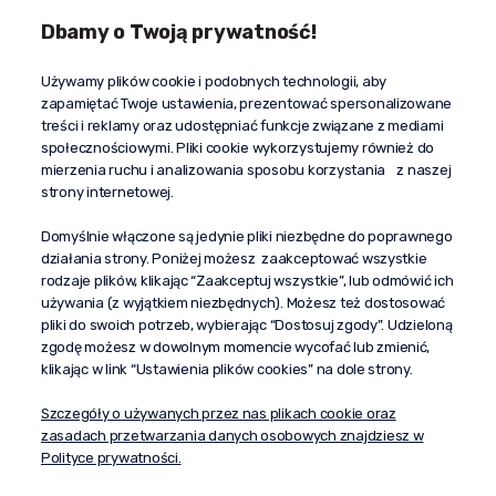
Dbamy o Twoją prywatność!
Kontakt
Używamy plików cookie i podobnych technologii, aby
+48 603 610 870
zapamiętać Twoje ustawienia, prezentować spersonalizowane
kontakt@propaganda24h.pl
treści i reklamy oraz udostępniać funkcje związane z mediami
społecznościowymi. Pliki cookie wykorzystujemy również do
“Propaganda"
mierzenia ruchu i analizowania sposobu korzystania z naszej
al. Komisji Edukacji Narodowej 51/U5
strony internetowej.
02-797 Warszawa
Pomoc
Domyślnie włączone są jedynie pliki niezbędne do poprawnego
działania strony. Poniżej możesz zaakceptować wszystkie
Dostawa
rodzaje plików, klikając “Zaakceptuj wszystkie”, lub odmówić ich
Moje konto
używania (z wyjątkiem niezbędnych). Możesz też dostosować
pliki do swoich potrzeb, wybierając “Dostosuj zgody”. Udzieloną
O firmie
zgodę możesz w dowolnym momencie wycofać lub zmienić,
klikając w link “Ustawienia plików cookies” na dole strony.
Szczegóły o używanych przez nas plikach cookie oraz
zasadach przetwarzania danych osobowych znajdziesz w
Polityce prywatności.