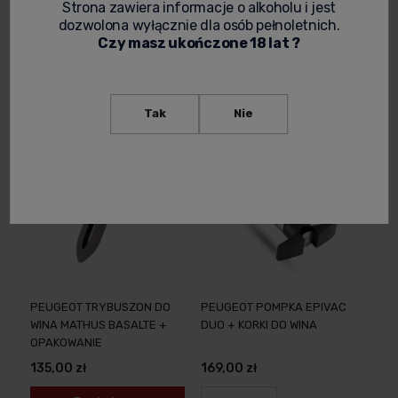
6 SZT.
OPAKOWANIE
Strona zawiera informacje o alkoholu i jest
dozwolona wyłącznie dla osób pełnoletnich.
297,00 zł
95,00 zł
Czy masz ukończone 18 lat ?
-
+
Powiadom o
dostępności
Tak
Nie
PEUGEOT TRYBUSZON DO
PEUGEOT POMPKA EPIVAC
WINA MATHUS BASALTE +
DUO + KORKI DO WINA
OPAKOWANIE
135,00 zł
169,00 zł