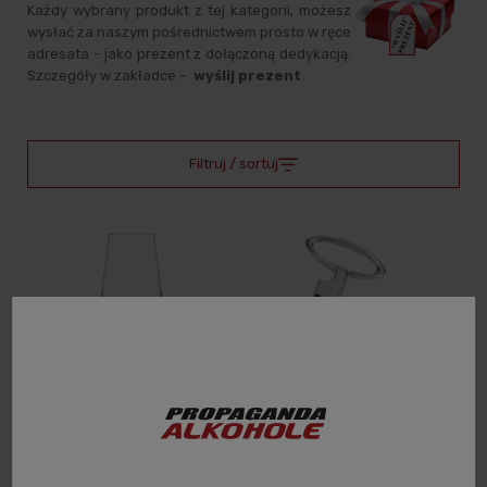
Każdy wybrany produkt z tej kategorii, możesz
wysłać za naszym pośrednictwem prosto w ręce
adresata - jako prezent z dołączoną dedykacją.
Szczegóły w zakładce -
wyślij prezent
.
Filtruj / sortuj
SCHOTT ZWIESEL - PURE -
PEUGEOT TRYBUSZON DO
KIELISZKI DO WINA 408 ML /
WINA MATHUS NOIR +