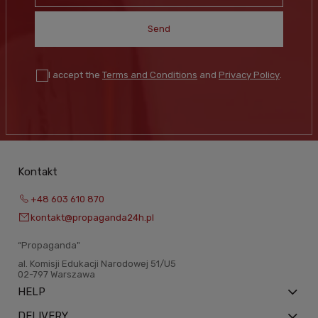
Send
I accept the
Terms and Conditions
and
Privacy Policy
.
Kontakt
+48 603 610 870
kontakt@propaganda24h.pl
“Propaganda"
al. Komisji Edukacji Narodowej 51/U5
02-797 Warszawa
HELP
DELIVERY