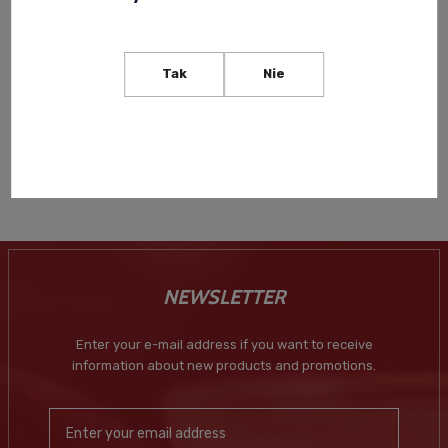
G'VINE NOUAISON DISTILLED
GIN 0,05L (MINI)
Tak
Nie
33,00 zł
Notify of product
availability
NEWSLETTER
Enter your e-mail address if you want to receive
information about new products and promotions.