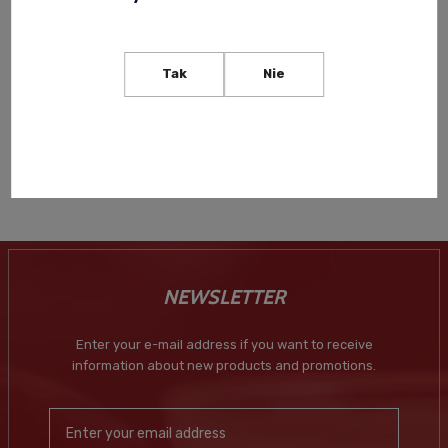
CORVEZZO PROSECCO DOC
CORVEZZO PROSECCO DOC
BIO BRUT 0,75L
BIO EXTRA DRY 0,75L
Tak
Nie
87,00 zł
83,00 zł
Notify of product
Notify of product
availability
availability
NEWSLETTER
Enter your e-mail address if you want to receive
information about new products and promotions.