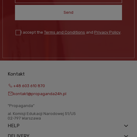
Send
I accept the
Terms and Conditions
and
Privacy Policy
.
Kontakt
+48 603 610 870
kontakt@propaganda24h.pl
“Propaganda"
al. Komisji Edukacji Narodowej 51/U5
02-797 Warszawa
HELP
DELIVERY