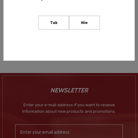
CARLOS I SOLERA GRAN
RESERVA BRANDY 0.05L
(MINI) – EXCELLENT
Tak
Nie
SPANISH BRANDY IN A
34,99 zł
COMPACT BOTTLE
-
+
NEWSLETTER
Enter your e-mail address if you want to receive
information about new products and promotions.