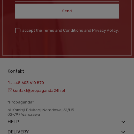
Send
I accept the
Terms and Conditions
and
Privacy Policy
.
Kontakt
+48 603 610 870
kontakt@propaganda24h.pl
“Propaganda"
al. Komisji Edukacji Narodowej 51/U5
02-797 Warszawa
HELP
DELIVERY