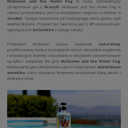
McQueen and the Violet Fog
to nowy, rzemieślniczy,
ultrapremium gin z
Brazylii
. McQueen and the Violet Fog w
całości produkowany jest na brazylijskim wzgórzu w mieście w
Jundiai
– tysiące kilometrów od tradycyjnego domu ginów, czyli
Wielkiej Brytanii. Produkt ten tworzony jest z
21
różnorodnych,
egzotycznych
botaników
z całego swiata.
Producent McQueen używa wyłącznie
naturalnej
,
przefiltrowanej wody z brazylijskich wyżyn. Wszystkie wyjątkowe
i innowacyjne techniki stosowane w destylarni zarezerwowane
są tylko i wyłącznie dla ginu
McQueen and the Violet Fog
.
Każda partia ginu destylowana jest w tradycyjnym,
miedzianym
alembiku
, który zapewnia finalnemu produktowi stałą jakość i
delikatny smak.