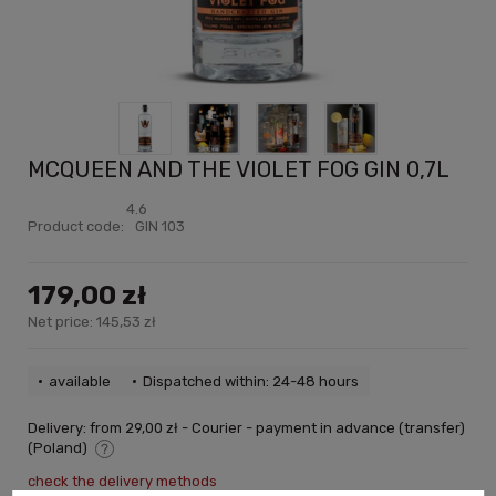
MCQUEEN AND THE VIOLET FOG GIN 0,7L
4.6
Product code:
GIN 103
179,00 zł
Net price:
145,53 zł
available
Dispatched within: 24-48 hours
Delivery:
from 29,00 zł
- Courier - payment in advance (transfer)
(Poland)
The price does not include any possible payment costs
check the delivery methods