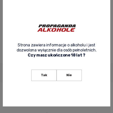
-
+
Add to cart
You gain:
358
pt
ask about product
Strona zawiera informacje o alkoholu i jest
recommend to a friend
dozwolona wyłącznie dla osób pełnoletnich.
Czy masz ukończone 18 lat ?
Shipping
Product
Product
Description
costs
reviews
security
Tak
Nie
McQueen and the Violet Fog –
niespotykany gin z Brazylii.