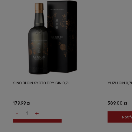
KI NO BI GIN KYOTO DRY GIN 0,7L
YUZU GIN 0,7
179,99 zł
389,00 zł
-
+
Notif