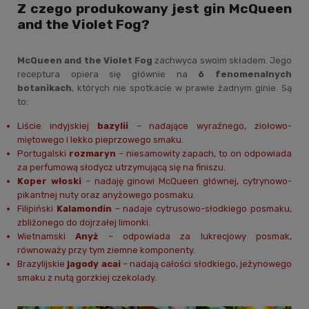
Z czego produkowany jest gin McQueen
and the Violet Fog?
McQueen and the Violet Fog
zachwyca swoim składem. Jego
receptura opiera się głównie na
6 fenomenalnych
botanikach
, których nie spotkacie w prawie żadnym ginie. Są
to:
Liście indyjskiej
bazylii
– nadające wyraźnego, ziołowo-
miętowego i lekko pieprzowego smaku.
Portugalski
rozmaryn
– niesamowity zapach, to on odpowiada
za perfumową słodycz utrzymującą się na finiszu.
Koper włoski
– nadaję ginowi McQueen głównej, cytrynowo-
pikantnej nuty oraz anyżowego posmaku.
Filipiński
Kalamondin
– nadaje cytrusowo-słodkiego posmaku,
zbliżonego do dojrzałej limonki.
Wietnamski
Anyż
– odpowiada za lukrecjowy posmak,
równoważy przy tym ziemne komponenty.
Brazylijskie
jagody acai
– nadają całości słodkiego, jeżynowego
smaku z nutą gorzkiej czekolady.