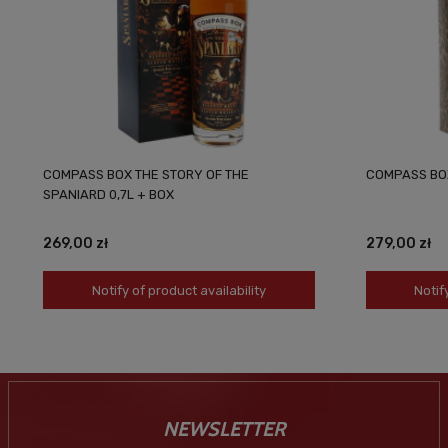
COMPASS BOX THE STORY OF THE
COMPASS BOX
SPANIARD 0,7L + BOX
269,00 zł
279,00 zł
Notify of product availability
Notif
NEWSLETTER