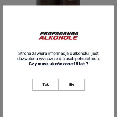
COMPASS BOX FLAMING HEART 0,7L +
BOX
Product code:
WHISKY 219
Strona zawiera informacje o alkoholu i jest
dozwolona wyłącznie dla osób pełnoletnich.
Czy masz ukończone 18 lat ?
690,00 zł
Net price:
560,98 zł
Tak
Nie
expected delivery
notify of product availability