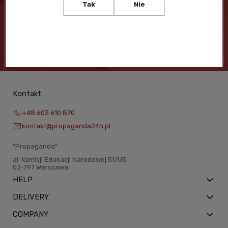
Tak
Nie
I accept the
Terms and Conditions
and
Privacy Policy
.
Kontakt
+48 603 610 870
kontakt@propaganda24h.pl
“Propaganda"
al. Komisji Edukacji Narodowej 51/U5
02-797 Warszawa
HELP
DELIVERY
COMPANY