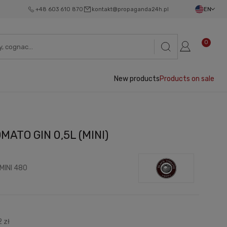
+48 603 610 870
kontakt@propaganda24h.pl
EN
0
New products
Products on sale
MATO GIN 0,5L (MINI)
MINI 480
 zł