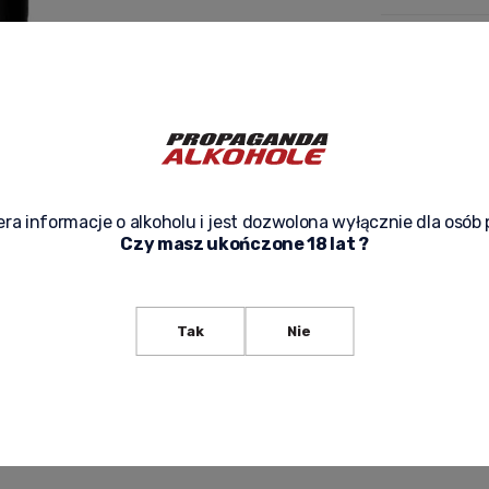
expected de
ask about p
ra informacje o alkoholu i jest dozwolona wyłącznie dla osób 
Czy masz ukończone 18 lat ?
Tak
Nie