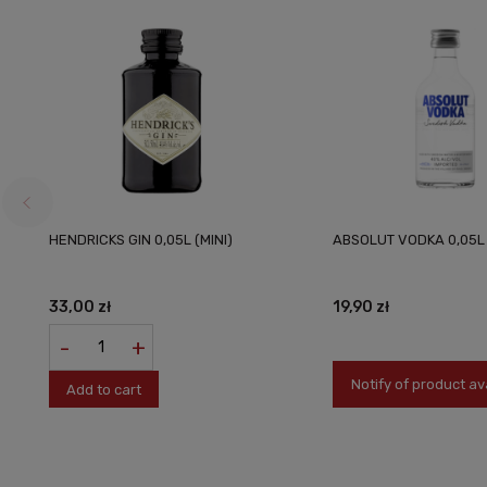
HENDRICKS GIN 0,05L (MINI)
ABSOLUT VODKA 0,05L 
33,00 zł
19,90 zł
-
+
Notify of product ava
Add to cart