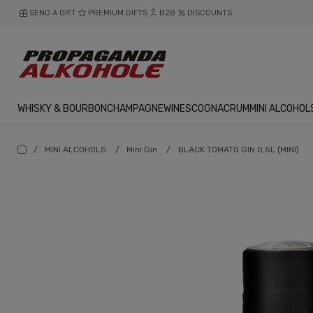
SEND A GIFT
PREMIUM GIFTS
B2B
DISCOUNTS
WHISKY & BOURBON
CHAMPAGNE
WINES
COGNAC
RUM
MINI ALCOHOL
/
MINI ALCOHOLS
/
Mini Gin
/
BLACK TOMATO GIN 0,5L (MINI)