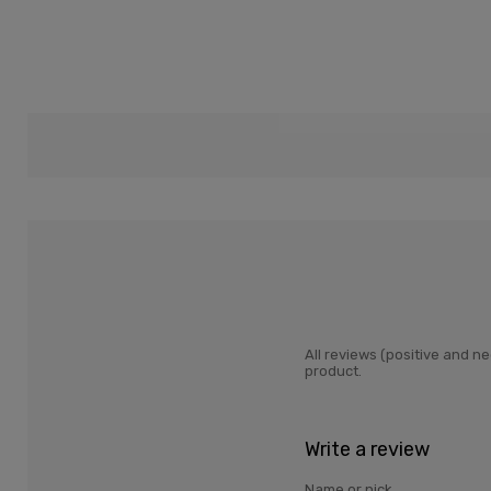
All reviews (positive and 
product.
Write a review
Name or nick