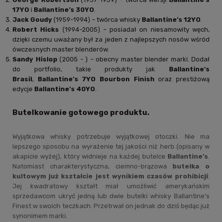
17YO
i
Ballantine’s 30YO
.
Jack Goudy
(1959-1994) – twórca whisky
Ballantine’s 12YO
.
Robert Hicks
(1994-2005) – posiadał on niesamowity węch,
dzięki czemu uważany był za jeden z najlepszych nosów wśród
ówczesnych master blenderów.
Sandy Hislop
(2005 - ) – obecny master blender marki. Dodał
do portfolio, takie produkty jak
Ballantine's
Brasil
,
Ballantine's 7YO Bourbon Finish
oraz prestiżową
edycje
Ballantine's 40YO
.
Butelkowanie gotowego produktu.
Wyjątkowa whisky potrzebuje wyjątkowej otoczki. Nie ma
lepszego sposobu na wyrażenie tej jakości niż herb (opisany w
akapicie wyżej), który widnieje na każdej butelce
Ballantine’s
.
Natomiast charakterystyczna, ciemno-brązowa
butelka o
kultowym już kształcie jest wynikiem czasów prohibicji
.
Jej kwadratowy kształt miał umożliwić amerykańskim
sprzedawcom ukryć jedną lub dwie butelki whisky Ballantine's
Finest w swoich teczkach. Przetrwał on jednak do dziś będąc już
synonimem marki.