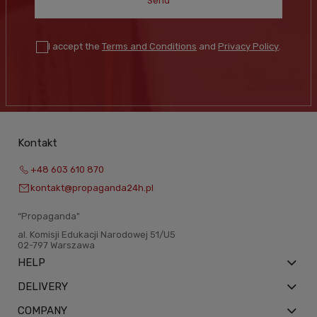
Send
I accept the
Terms and Conditions
and
Privacy Policy
.
Kontakt
+48 603 610 870
kontakt@propaganda24h.pl
“Propaganda"
al. Komisji Edukacji Narodowej 51/U5
02-797 Warszawa
HELP
DELIVERY
COMPANY