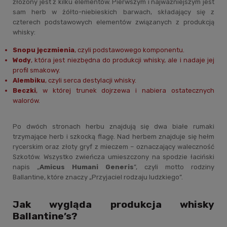
złożony jest z kilku elementów. Pierwszym i najważniejszym jest
sam herb w żółto-niebieskich barwach, składający się z
czterech podstawowych elementów związanych z produkcją
whisky:
Snopu jęczmienia
, czyli podstawowego komponentu.
Wody
, która jest niezbędna do produkcji whisky, ale i nadaje jej
profil smakowy.
Alembiku
, czyli serca destylacji whisky.
Beczki
, w której trunek dojrzewa i nabiera ostatecznych
walorów.
Po dwóch stronach herbu znajdują się dwa białe rumaki
trzymające herb i szkocką flagę. Nad herbem znajduje się hełm
rycerskim oraz złoty gryf z mieczem – oznaczający waleczność
Szkotów. Wszystko zwieńcza umieszczony na spodzie łaciński
napis „
Amicus Humani Generis
”, czyli motto rodziny
Ballantine, które znaczy „Przyjaciel rodzaju ludzkiego”.
Jak wygląda produkcja whisky
Ballantine’s?