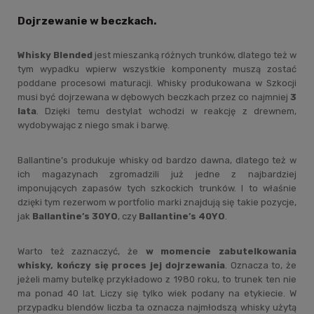
Dojrzewanie w beczkach.
Whisky Blended
jest mieszanką różnych trunków, dlatego też w
tym wypadku wpierw wszystkie komponenty muszą zostać
poddane procesowi maturacji. Whisky produkowana w Szkocji
musi być dojrzewana w dębowych beczkach przez co najmniej
3
lata
. Dzięki temu destylat wchodzi w reakcję z drewnem,
wydobywając z niego smak i barwę.
Ballantine’s produkuje whisky od bardzo dawna, dlatego też w
ich magazynach zgromadzili już jedne z najbardziej
imponujących zapasów tych szkockich trunków. I to właśnie
dzięki tym rezerwom w portfolio marki znajdują się takie pozycje,
jak
Ballantine’s 30YO
, czy
Ballantine’s 40YO
.
Warto też zaznaczyć, że
w momencie zabutelkowania
whisky, kończy się proces jej dojrzewania
. Oznacza to, że
jeżeli mamy butelkę przykładowo z 1980 roku, to trunek ten nie
ma ponad 40 lat. Liczy się tylko wiek podany na etykiecie. W
przypadku blendów liczba ta oznacza najmłodszą whisky użytą