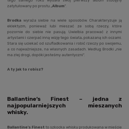
tego samego roku wydała swój pierwszy album studyjny
zatytułowany po prostu „
Album
”.
Brodka
wyraża siebie na wiele sposobów. Charakteryzuje ją
eklektyzm, ponieważ lubi mieszać ze sobą rzeczy, które
pozornie do siebie nie pasują. Uwielbia pracować z innymi
artystami i czerpać inną wizję tego świata, pokazaną ich oczami.
Stara się uciekać od szufladkowania i robić rzeczy po swojemu,
a co najważniejsze, na własnych zasadach. Według Brodki „nie
ma złej drogi, dopóki jesteśmy autentyczni”.
A ty jak to robisz?
Ballantine’s Finest – jedna z
najpopularniejszych mieszanych
whisky.
Ballantine’s Finest
to szkocka whisky produkowana w mieście