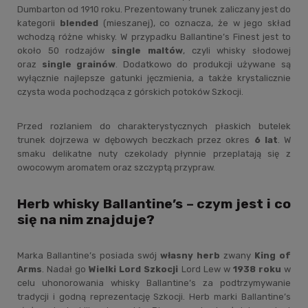
Dumbarton od 1910 roku. Prezentowany trunek zaliczany jest do
kategorii
blended
(mieszanej), co oznacza, że w jego skład
wchodzą różne whisky. W przypadku Ballantine’s Finest jest to
około 50 rodzajów
single maltów
, czyli whisky słodowej
oraz
single grainów
. Dodatkowo do produkcji używane są
wyłącznie najlepsze gatunki jęczmienia, a także krystalicznie
czysta woda pochodząca z górskich potoków Szkocji.
Przed rozlaniem do charakterystycznych płaskich butelek
trunek dojrzewa w dębowych beczkach przez okres
6 lat
. W
smaku delikatne nuty czekolady płynnie przeplatają się z
owocowym aromatem oraz szczyptą przypraw.
Herb whisky Ballantine’s – czym jest i co
się na nim znajduje?
Marka Ballantine’s posiada swój
własny herb
zwany
King of
Arms
. Nadał go
Wielki Lord Szkocji
Lord Lew w
1938 roku
w
celu uhonorowania whisky Ballantine’s za podtrzymywanie
tradycji i godną reprezentację Szkocji. Herb marki Ballantine’s