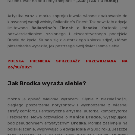
razem utwór na potrzeby kampanii – „
ŻAR (TAK TO ROBIĘ)
”.
Artystka wraz z marką zaprojektowała własne opakowanie do
klasycznej wersji whisky Ballantine’s Finest. Tak powstała edycja
limitowana
Ballantine’s Finest x Brodka
. Kartonik jest
odzwierciedleniem szalonego i ekscentrycznego podejścia
Brodki do życia. Składa się z autorskiego kolarzu zdjęć, którym
piosenkarka wyraziła, jak postrzega swój świat i samą siebie.
POLSKA PREMIERA SPRZEDAŻY PRZEWIDZIANA NA
26/10/2021
Jak Brodka wyraża siebie?
Można ją opisać wieloma wyrazami. Słynie z niezależności,
ciągłego poszerzania horyzontów i wychodzenia z własnej
strefy komfortu. Fantastyczna artystka, autorka, kompozytorka
i reżyserka. Mowa oczywiście o
Monice Brodce
, występującej
pod pseudonimem artystycznym
Brodka
. Monika zasłynęła na
polskiej scenie, wygrywając 3 edycję
Idola
w 2003 roku. Jeszcze