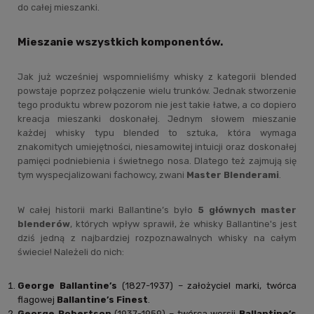
do całej mieszanki.
Mieszanie wszystkich komponentów.
Jak już wcześniej wspomnieliśmy whisky z kategorii blended
powstaje poprzez połączenie wielu trunków. Jednak stworzenie
tego produktu wbrew pozorom nie jest takie łatwe, a co dopiero
kreacja mieszanki doskonałej. Jednym słowem mieszanie
każdej whisky typu blended to sztuka, która wymaga
znakomitych umiejętności, niesamowitej intuicji oraz doskonałej
pamięci podniebienia i świetnego nosa. Dlatego też zajmują się
tym wyspecjalizowani fachowcy, zwani
Master Blenderami
.
W całej historii marki Ballantine’s było
5 głównych master
blenderów
, których wpływ sprawił, że whisky Ballantine's jest
dziś jedną z najbardziej rozpoznawalnych whisky na całym
świecie! Należeli do nich:
George Ballantine’s
(1827-1937) – założyciel marki, twórca
flagowej
Ballantine’s Finest
.
George Robertson
(1937-1959) – twórca wersji
Ballantine’s