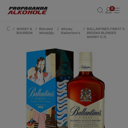
/
WHISKY &
/
Blended
/
Whisky
/
BALLANTINES FINEST X
BOURBON
Whisk(e)y
Ballantine's
BRODKA BLENDED
WHISKY 0,7L