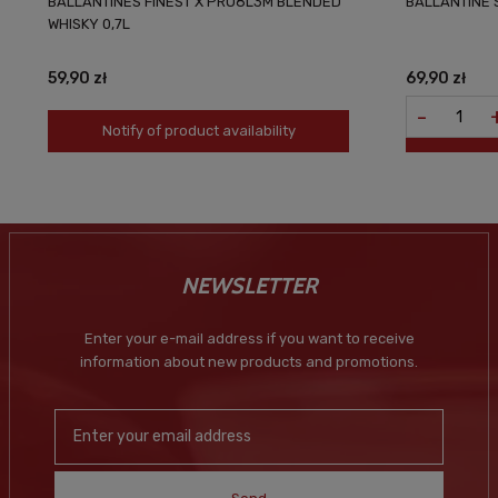
BALLANTINES FINEST X PRO8L3M BLENDED
BALLANTINE’S
WHISKY 0,7L
59,90 zł
69,90 zł
-
Notify of product availability
NEWSLETTER
Enter your e-mail address if you want to receive
information about new products and promotions.