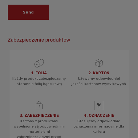
Send
Zabezpieczenie produktów
1. FOLIA
2. KARTON
Każdy produkt zabezpieczamy
Używamy odpowiedniej
starannie folią bąbelkową
jakości kartonów wysyłkowych
3. ZABEZPIECZENIE
4. OZNACZENIE
Kartony z produktami
Stosujemy odpowiednie
wypełnione są odpowiednimi
oznaczenia informacyjne dla
materiałami
kuriera
zabezpieczającymi przed