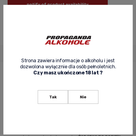
notify of product availability
ask about product
recommend to a friend
Description
Product reviews
Product security
Strona zawiera informacje o alkoholu i jest
dozwolona wyłącznie dla osób pełnoletnich.
Czy masz ukończone 18 lat ?
Ballantine’s Finest x Brodka – czyli jak
być dzisiaj autentycznym?
Tak
Nie
W styczniu 2021 roku ruszył projekt marki Ballantine’s –
#TAKTOROBIĘ
. Kampania powstała, aby podkreślić, jak ważne
jest robienie rzeczy w zgodzie ze sobą oraz bycie
autentycznym. Jako władcy własnego życia i losu nie
powinniśmy ograniczać się tylko do jednego. Twarzami tego
projektu są
Brodka
oraz duet
PRO8L3M
. Artyści stworzyli