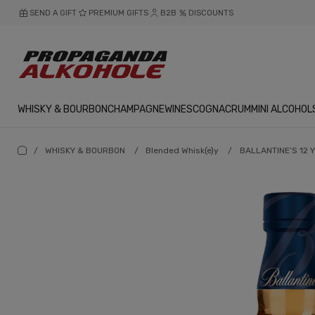
SEND A GIFT
PREMIUM GIFTS
B2B
DISCOUNTS
WHISKY & BOURBON
CHAMPAGNE
WINES
COGNAC
RUM
MINI ALCOHOL
/
WHISKY & BOURBON
/
Blended Whisk(e)y
/
BALLANTINE’S 12 Y