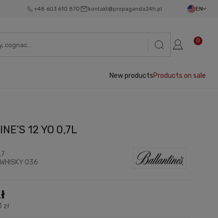
+48 603 610 870
kontakt@propaganda24h.pl
EN
0
New products
Products on sale
NE’S 12 YO 0,7L
.7
WHISKY 036
ł
 zł