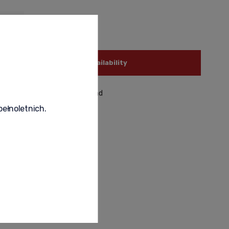
livery
notify of product availability
roduct
recommend to a friend
pełnoletnich.