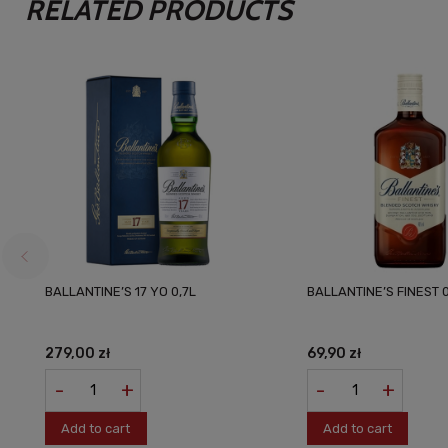
RELATED PRODUCTS
BALLANTINE’S 17 YO 0,7L
BALLANTINE’S FINEST 0
279,00 zł
69,90 zł
-
+
-
+
Add to cart
Add to cart