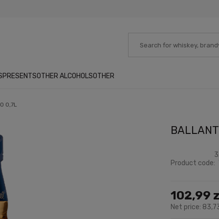
S
PRESENTS
OTHER ALCOHOLS
OTHER
O 0,7L
BALLANTI
3
Product code:
102,99 z
Net price:
83,73