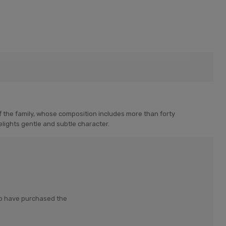
of the family, whose composition includes more than forty
elights gentle and subtle character.
who have purchased the