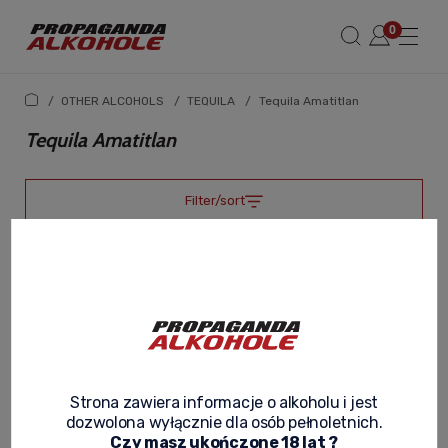
/
OTHER ALCOHOLS
/
TEQUILA
/
Tequila Amatitlan
Tequila Amatitlan
Filter/sort
Strona zawiera informacje o alkoholu i jest
dozwolona wyłącznie dla osób pełnoletnich.
Czy masz ukończone 18 lat ?