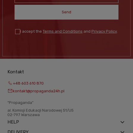
Send
I accept the
Terms and Conditions
and
Privacy Policy
.
Kontakt
+48 603 610 870
kontakt@propaganda24h.pl
“Propaganda"
al. Komisji Edukacji Narodowej 51/U5
02-797 Warszawa
HELP
DELIVERY