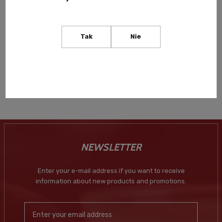
AMATITLAN AZTECA ANEJO
TEQUILA 0,7L
Tak
Nie
199,00 zł
Notify of product
availability
NEWSLETTER
Enter your e-mail address if you want to receive
information about new products and promotions.