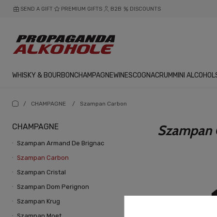
SEND A GIFT
PREMIUM GIFTS
B2B
DISCOUNTS
WHISKY & BOURBON
CHAMPAGNE
WINES
COGNAC
RUM
MINI ALCOHOL
/
CHAMPAGNE
/
Szampan Carbon
CHAMPAGNE
Szampan 
Szampan Armand De Brignac
Szampan Carbon
Szampan Cristal
Szampan Dom Perignon
Szampan Krug
Szampan Moet