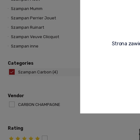
Szampan Mumm
Szampan Perrier Jouet
Szampan Ruinart
Szampan Veuve Clicquot
Strona zawie
Szampan inne
Champagne CAR
BOX
Categories
Szampan Carbon
(4)
1 699,00 zł
-
+
Vendor
Add to 
CARBON CHAMPAGNE
Rating