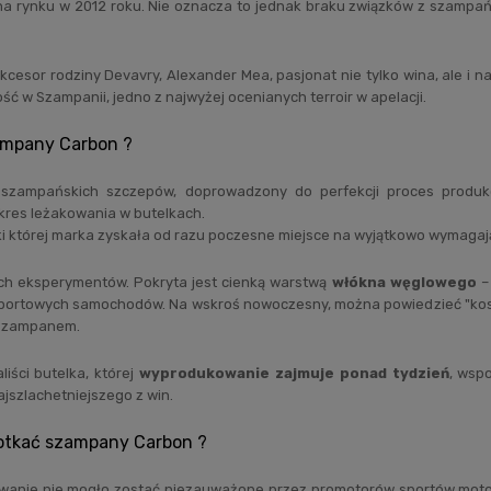
 na rynku w 2012 roku. Nie oznacza to jednak braku związków z szampań
kcesor rodziny Devavry, Alexander Mea, pasjonat nie tylko wina, ale i na
ść w Szampanii, jedno z najwyżej ocenianych terroir w apelacji.
ampany Carbon ?
 szampańskich szczepów, doprowadzony do perfekcji proces produkcj
kres leżakowania w butelkach.
ki której marka zyskała od razu poczesne miejsce na wyjątkowo wymag
ch eksperymentów. Pokryta jest cienką warstwą
włókna węglowego
–
portowych samochodów. Na wskroś nowoczesny, można powiedzieć "kosmi
 szampanem.
liści butelka, której
wyprodukowanie zajmuje ponad tydzień
, wsp
ajszlachetniejszego z win.
otkać szampany Carbon ?
wanie nie mogło zostać niezauważone przez promotorów sportów motor