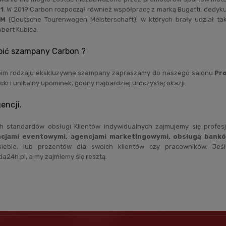
1
. W 2019 Carbon rozpoczął również współpracę z marką Bugatti, dedykuj
TM
(Deutsche Tourenwagen Meisterschaft), w których brały udział ta
bert Kubica.
pić szampany Carbon ?
woim rodzaju ekskluzywne szampany zapraszamy do naszego salonu
Pr
ki i unikalny upominek, godny najbardziej uroczystej okazji.
encji.
h standardów obsługi Klientów indywidualnych zajmujemy się prof
cjami eventowymi, agencjami marketingowymi, obsługą banków
siebie, lub prezentów dla swoich klientów czy pracowników. Jeś
24h.pl, a my zajmiemy się resztą.