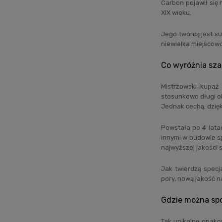
Carbon pojawił się
XIX wieku.
Jego twórcą jest su
niewielka miejscowo
Co wyróżnia sz
Mistrzowski kupaż
stosunkowo długi o
Jednak cechą, dzię
Powstała po 4 lata
innymi w budowie s
najwyższej jakości
Jak twierdzą specja
pory, nową jakość n
Gdzie można sp
Tak unikalne opako