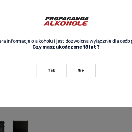
ra informacje o alkoholu i jest dozwolona wyłącznie dla osób 
Czy masz ukończone 18 lat ?
BON BRUT 0,75L + LUXURY
CHAMPAGNE CARBON BUGATTI BOLIDE
BLANC DE BLANC - MILLESIME VINTAG
0,75L + LUXURY BOX
2 530,00 zł
Tak
Nie
-
+
cart
Add to cart