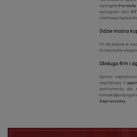
wyścigów
Formuły 
wyścigach serii
D
startować będzie Ro
Gdzie można ku
Po tej jedyne w s
to niezwykle eleganc
Obsługa firm i ag
Oprócz najwyższyc
współpracy z
agen
asortymentu dla 
kontakt@propaganda
Zapraszamy.