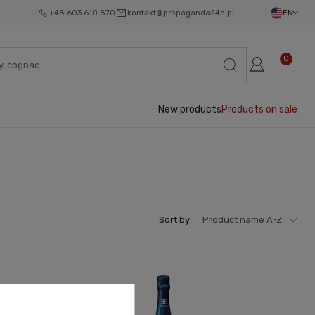
+48 603 610 870
kontakt@propaganda24h.pl
EN
0
New products
Products on sale
Sort by:
Product name A-Z