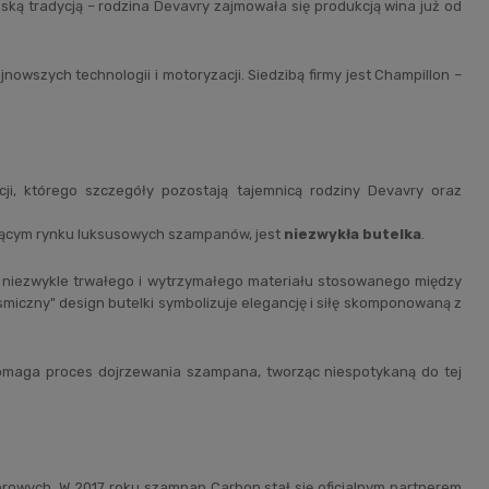
ską tradycją – rodzina Devavry zajmowała się produkcją wina już od
jnowszych technologii i motoryzacji. Siedzibą firmy jest Champillon –
i, którego szczegóły pozostają tajemnicą rodziny Devavry oraz
ającym rynku luksusowych szampanów, jest
niezwykła butelka
.
 niezwykle trwałego i wytrzymałego materiału stosowanego między
czny" design butelki symbolizuje elegancję i siłę skomponowaną z
omaga proces dojrzewania szampana, tworząc niespotykaną do tej
owych. W 2017 roku szampan Carbon stał się oficjalnym partnerem