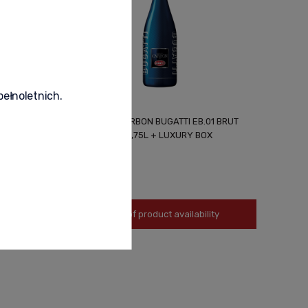
pełnoletnich.
 EB.03
Champagne CARBON BUGATTI EB.01 BRUT
E 2013
VINTAGE 2002 0,75L + LUXURY BOX
2 530,00 zł
Notify of product availability