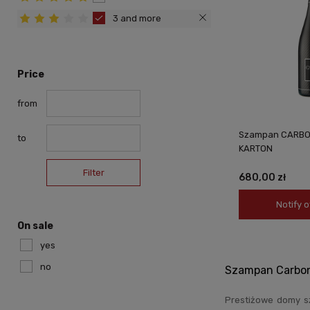
3 and more
Price
from
Szampan CARBON
to
KARTON
Filter
680,00 zł
Notify o
On sale
yes
no
Szampan Carbon
Prestiżowe domy sz