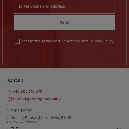
Send
I accept the
Terms and Conditions
and
Privacy Policy
.
Kontakt
+48 603 610 870
kontakt@propaganda24h.pl
“Propaganda"
al. Komisji Edukacji Narodowej 51/U5
02-797 Warszawa