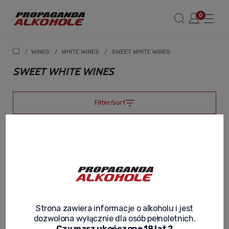
/
WINES
/
WHITE WINES
/
SWEET WHITE WINES
SWEET WHITE WINES
Filter/sort
-8%
Strona zawiera informacje o alkoholu i jest
dozwolona wyłącznie dla osób pełnoletnich.
Czy masz ukończone 18 lat ?