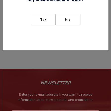
ASTI DOLCE ACQUESI WHITE
SWEET ITALIAN WINE 0.75L
SPARKLING WINE FULL OF
FRUITY AROMAS AND
Tak
Nie
58,99 zł
ITALIAN FINESSE
Regular price:
63,99 zł
Lowest price:
63,99 zł
-
+
NEWSLETTER
Enter your e-mail address if you want to receive
information about new products and promotions.