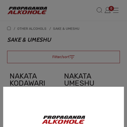
/
OTHER ALCOHOLS
/
SAKE & UMESHU
SAKE & UMESHU
Filter/sort
NAKATA
NAKATA
KODAWARI
UMESHU
PLUM WINE
GREEN TEA
WITH UME
720ML -
FRUIT 0,72L
JAPAN
139,00 zł
149,50 zł