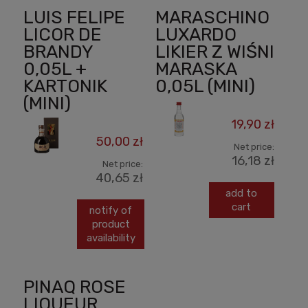
LUIS FELIPE
MARASCHINO
LICOR DE
LUXARDO
BRANDY
LIKIER Z WIŚNI
0,05L +
MARASKA
KARTONIK
0,05L (MINI)
(MINI)
19,90 zł
50,00 zł
Net price:
16,18 zł
Net price:
40,65 zł
add to
cart
notify of
product
availability
PINAQ ROSE
LIQUEUR