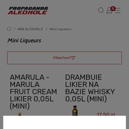
/
MINI ALCOHOLS
/
Mini Liqueurs
Mini Liqueurs
Filter/sort
AMARULA -
DRAMBUIE
MARULA
LIKIER NA
FRUIT CREAM
BAZIE WHISKY
LIKIER 0,05L
0,05L (MINI)
(MINI)
17,50 zł
18,00 zł
Net price: