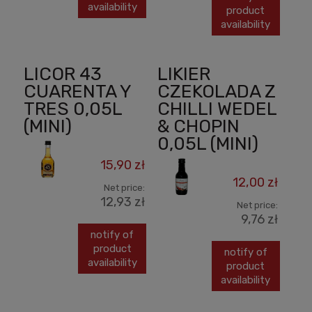
availability
product
availability
LICOR 43
LIKIER
CUARENTA Y
CZEKOLADA Z
TRES 0,05L
CHILLI WEDEL
(MINI)
& CHOPIN
0,05L (MINI)
15,90 zł
12,00 zł
Net price:
12,93 zł
Net price:
9,76 zł
notify of
product
notify of
availability
product
availability