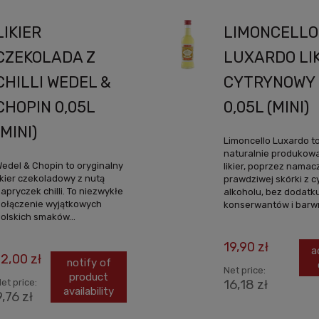
LIKIER
LIMONCELLO
CZEKOLADA Z
LUXARDO LI
CHILLI WEDEL &
CYTRYNOWY
CHOPIN 0,05L
0,05L (MINI)
(MINI)
Limoncello Luxardo t
naturalnie produkow
edel & Chopin to oryginalny
likier, poprzez namac
ikier czekoladowy z nutą
prawdziwej skórki z c
apryczek chilli. To niezwykłe
alkoholu, bez dodatk
ołączenie wyjątkowych
konserwantów i barwn
olskich smaków...
19,90 zł
a
12,00 zł
notify of
Net price:
product
et price:
16,18 zł
availability
9,76 zł