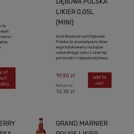
DĘBOWA POLSKA
LIKIER 0,05L
(MINI)
e to
cowym
Gold Blackcurrant Dębowa
erwono-
Polska to aromatyczny likier
alnie
wyprodukowany na bazie
o
naturalnego soku z czarnej
porzeczki i najwyższej klasy...
y of
19,90 zł
add to
uct
cart
bility
Net price:
16,18 zł
ERRY
GRAND MARNIER
SKA
ROUGE LIKIER