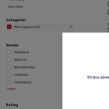
Mini other
Categories
A
Mini Liqueurs
(31)
k
J
d
n
Vendor
AMARULA
BAILEYS
N
BECHEROVKA
CAMPARI
Strona zawie
COINTREAU
more
Rating