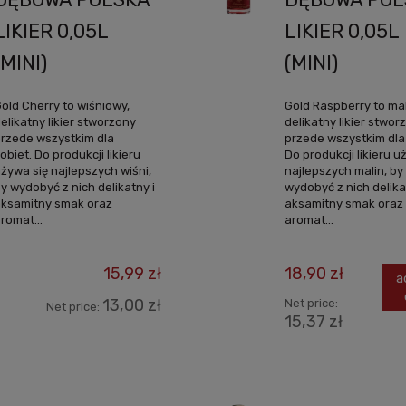
LIKIER 0,05L
LIKIER 0,05L
(MINI)
(MINI)
old Cherry to wiśniowy,
Gold Raspberry to ma
elikatny likier stworzony
delikatny likier stwor
rzede wszystkim dla
przede wszystkim dla 
obiet. Do produkcji likieru
Do produkcji likieru u
żywa się najlepszych wiśni,
najlepszych malin, by
y wydobyć z nich delikatny i
wydobyć z nich delika
ksamitny smak oraz
aksamitny smak oraz
romat...
aromat...
15,99 zł
18,90 zł
a
13,00 zł
Net price:
Net price:
15,37 zł