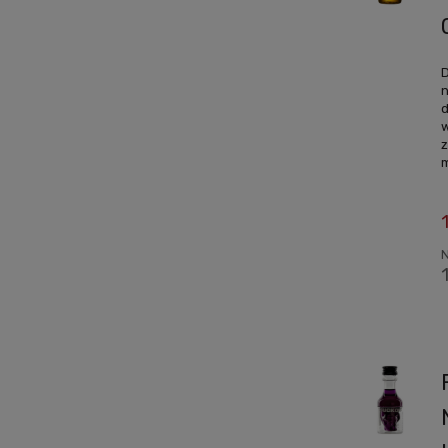
D
n
d
w
z
m
N