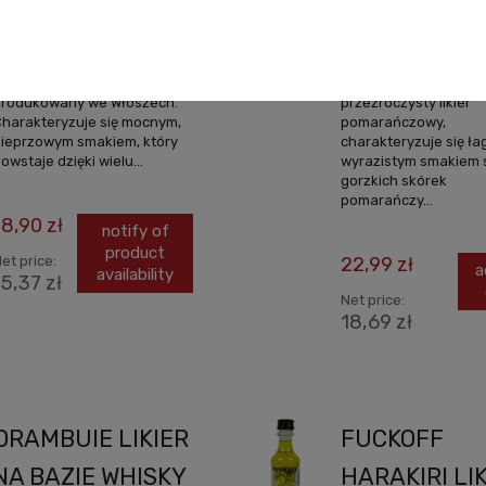
(MINI)
0,05L (MINI)
ampari to gorzki likier
Cointreau (czyt. Kłant
rodukowany we Włoszech.
przeźroczysty likier
harakteryzuje się mocnym,
pomarańczowy,
ieprzowym smakiem, który
charakteryzuje się ł
owstaje dzięki wielu...
wyrazistym smakiem 
gorzkich skórek
pomarańczy...
18,90 zł
notify of
product
et price:
22,99 zł
a
availability
15,37 zł
Net price:
18,69 zł
DRAMBUIE LIKIER
FUCKOFF
NA BAZIE WHISKY
HARAKIRI LI