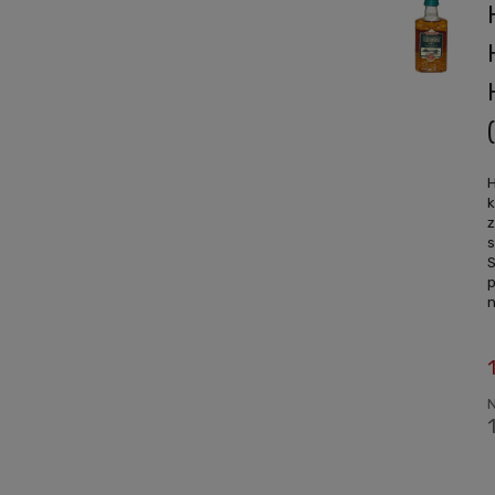
H
k
z
s
p
n
N