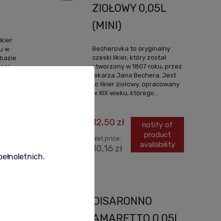
ZIOŁOWY 0,05L
(MINI)
ikier
Becherovka to oryginalny
u w
czeski likier, który został
 bazie
stworzony w 1807 roku, przez
anej
lekarza Jana Bechera. Jest
to likier ziołowy, opracowany
w XIX wieku, którego...
fy of
duct
12,50 zł
notify of
bility
product
Net price:
availability
10,16 zł
pełnoletnich.
DISARONNO
ER
AMARETTO 0,05L