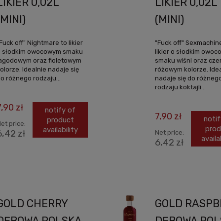
LIKIER 0,02L
LIKIER 0,02L
(MINI)
(MINI)
Fuck off" Nightmare to likier
"Fuck off" Sexmachin
o słodkim owocowym smaku
likier o słodkim owo
agodowym oraz fioletowym
smaku wiśni oraz cz
olorze. Idealnie nadaje się
różowym kolorze. Ide
o różnego rodzaju...
nadaje się do różneg
rodzaju koktajli...
7,90 zł
notify of
7,90 zł
notif
product
et price:
prod
availability
6,42 zł
Net price:
availa
6,42 zł
GOLD CHERRY
GOLD RASPB
DĘBOWA POLSKA
DĘBOWA POL