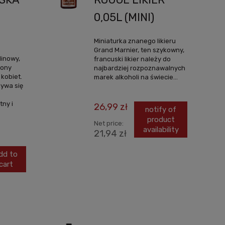
0,05L (MINI)
Miniaturka znanego likieru
Grand Marnier, ten szykowny,
linowy,
francuski likier należy do
zony
najbardziej rozpoznawalnych
kobiet.
marek alkoholi na świecie...
żywa się
tny i
26,99 zł
notify of
product
Net price:
availability
21,94 zł
dd to
cart