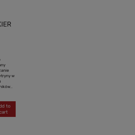
KIER
o
any
zanie
ytryny w
u
ików...
dd to
cart