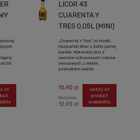
TER
LICOR 43
OWY
CUARENTA Y
TRES 0,05L (MINI)
wnością
„Cuarenta Y Tres” to słodki,
ejszych
hiszpański likier o żółto jasnej
barwie. Wykonany jest z
stępny
owoców cytrusowych i soków
nad 50
owocowych, z lekkim
posmakiem wanilii...
15,90 zł
fy of
notify of
duct
product
Net price:
bility
availability
12,93 zł