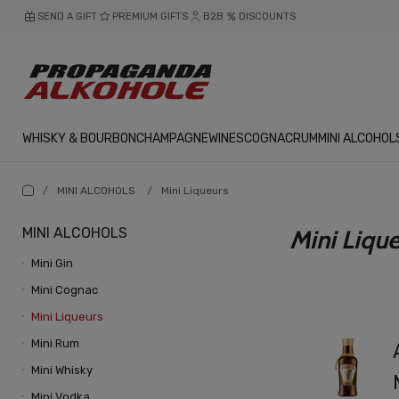
SEND A GIFT
PREMIUM GIFTS
B2B
DISCOUNTS
WHISKY & BOURBON
CHAMPAGNE
WINES
COGNAC
RUM
MINI ALCOHOL
/
MINI ALCOHOLS
/
Mini Liqueurs
MINI ALCOHOLS
Mini Liqu
Mini Gin
Mini Cognac
Mini Liqueurs
Mini Rum
Mini Whisky
Mini Vodka