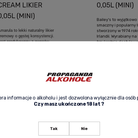
CREAM LIKIER
0,05L (MINI)
0,05L (MINI)
Bailey's to wyjątkowo
smaczny i popularny l
marula to lekki naturalny likier
stworzony w 1974 rok
remowy o gęstej konsystencji.
Irlandii. Wyrabiany na
est produkowany z owoców
trzykrotnie destylow
ziko rosnących drzew maruli,
whiskey...
azywanych przez tubylców...
15,00 zł
noti
18,00 zł
notify of
pro
Net price:
product
availa
et price:
12,20 zł
availability
14,63 zł
ra informacje o alkoholu i jest dozwolona wyłącznie dla osób 
Czy masz ukończone 18 lat ?
CAMPARI BITTER
COINTREAU
Tak
Nie
MILANO 0,04L
ORANGE LIKI