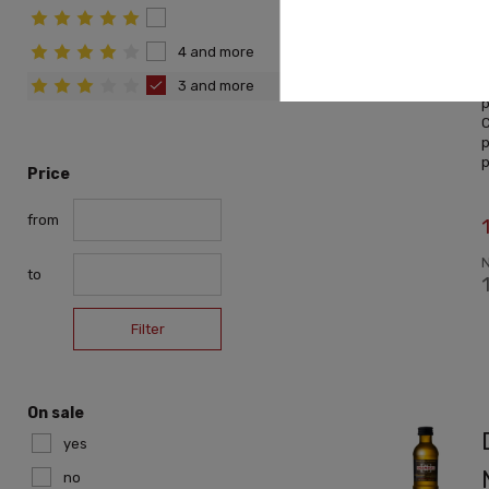
4 and more
C
3 and more
p
C
p
p
Price
from
N
to
Filter
On sale
yes
no