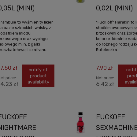
0,05L (MINI)
0,02L (MINI)
rambuie to wyśmienity likier
"Fuck off" Harakiri to l
a bazie szkockich whisky, z
słodkim owocowym 
odatkiem miodu
brzoskwini oraz żółt
rzosowego oraz wyciągu
kolorze. Idealnie nada
iołowego m.in. z gałki
do różnego rodzaju ko
uszkatołowej i szafranu...
Buteleczka...
17,50 zł
7,90 zł
notify of
notif
product
prod
et price:
Net price:
availability
availa
14,23 zł
6,42 zł
FUCKOFF
FUCKOFF
NIGHTMARE
SEXMACHIN