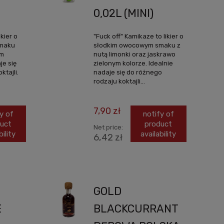
0,02L (MINI)
ikier o
"Fuck off" Kamikaze to likier o
smaku
słodkim owocowym smaku z
ym
nutą limonki oraz jaskrawo
je się
zielonym kolorze. Idealnie
ktajli.
nadaje się do różnego
rodzaju koktajli...
7,90 zł
y of
notify of
uct
product
Net price:
bility
availability
6,42 zł
GOLD
E
BLACKCURRANT