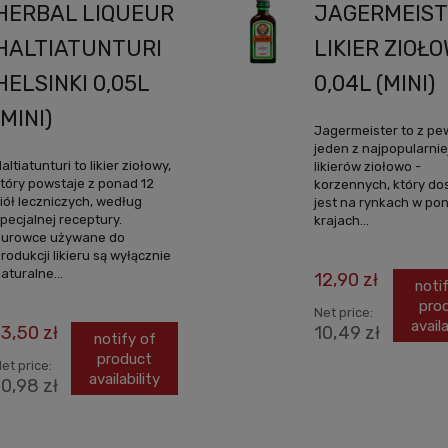
HERBAL LIQUEUR
JAGERMEIS
HALTIATUNTURI
LIKIER ZIOŁ
HELSINKI 0,05L
0,04L (MINI)
(MINI)
Jagermeister to z pe
jeden z najpopularni
altiatunturi to likier ziołowy,
likierów ziołowo -
tóry powstaje z ponad 12
korzennych, który do
iół leczniczych, według
jest na rynkach w po
pecjalnej receptury.
krajach...
Surowce używane do
rodukcji likieru są wyłącznie
aturalne...
12,90 zł
noti
pro
Net price:
availa
13,50 zł
10,49 zł
notify of
product
et price:
availability
10,98 zł