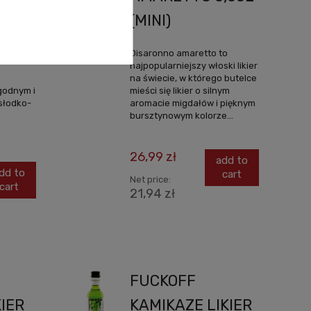
(MINI)
ro) to
Disaronno amaretto to
najpopularniejszy włoski likier
na świecie, w którego butelce
agodnym i
mieści się likier o silnym
słodko-
aromacie migdałów i pięknym
bursztynowym kolorze...
26,99 zł
add to
dd to
cart
Net price:
cart
21,94 zł
FUCKOFF
KIER
KAMIKAZE LIKIER