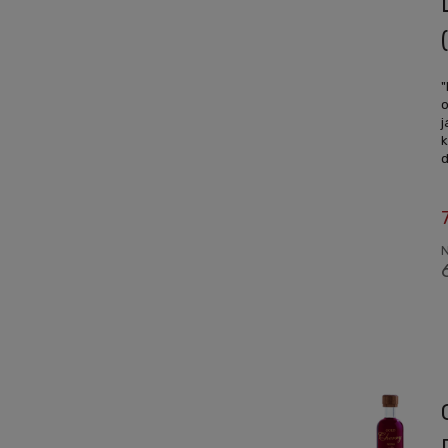
"
j
k
d
N