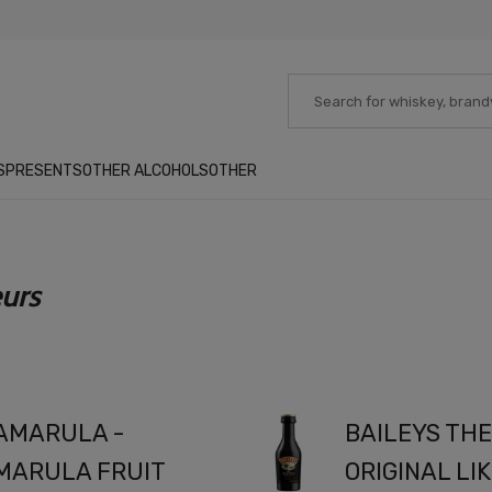
S
PRESENTS
OTHER ALCOHOLS
OTHER
eurs
AMARULA -
BAILEYS TH
MARULA FRUIT
ORIGINAL LIK