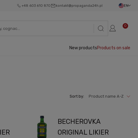
+48 603 610 870
kontakt@propaganda24h.pl
EN
0
New products
Products on sale
Sort by:
Product name A-Z
E
BECHEROVKA
IER
ORIGINAL LIKIER