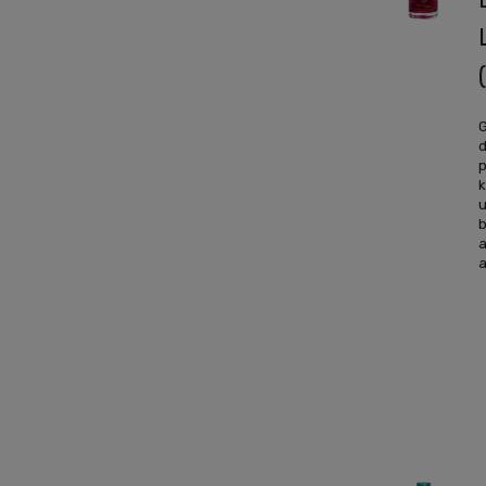
G
d
p
k
u
b
a
a