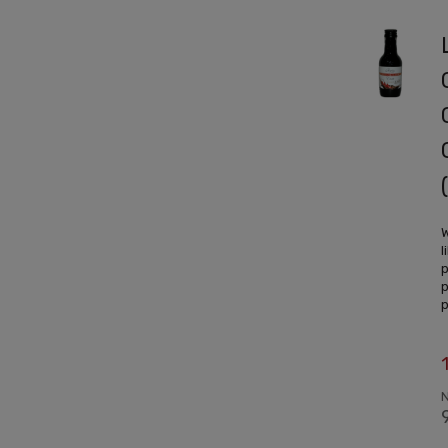
W
l
p
p
p
N