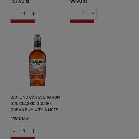
157,90 zł
99,90 zł
-
+
-
+
SAN LINO CARTA ORO RUM
0.7L CLASSIC GOLDEN
CUBAN RUM WITH A NOTE OF
VANILLA AND CARAMEL
119,00 zł
-
+