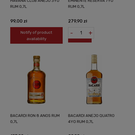
HAVANA CLUB ANEJO 3YO
EMINENTE RESERVA 7YO
RUM 0,7L
RUM 0,7L
99,00 zł
279,90 zł
-
+
Notify of product
availability
BACARDI RON 8 ANOS RUM
BACARDI ANEJO QUATRO
0,7L
4YO RUM 0,7L